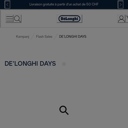
Skip
Livraison gratuite à partir d'un achat de 50 CHF
to
Content
Déclaration
d'accessibilité
Kampanj
Flash Sales
DE’LONGHI DAYS
DE’LONGHI DAYS