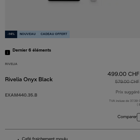
-14%
NOUVEAU
CADEAU OFFERT
Dernier 6
éléments
RIVELIA
499.00 CHF
Rivelia Onyx Black
579.00 CHF
Prix suggéré
EXAM440.35.B
TVA incluse de 37.39
( 
Comparer
Café fraîchement moulu