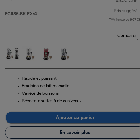
159.00 CHF
Prix suggéré
EC685.BK EX:4
TVA incluse de 9.67 C
p
Comparer
Rapide et puissant
Émulsion de lait manuelle
Variété de boissons
Récolte-gouttes à deux niveaux
Ajouter au panier
En savoir plus