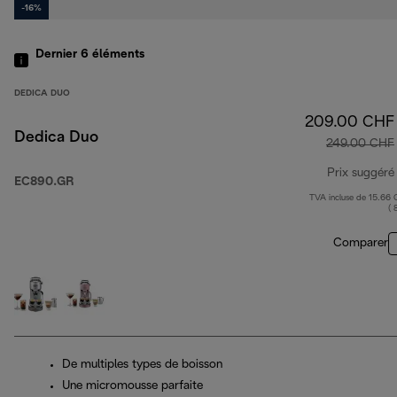
-16%
Dernier 6
éléments
DEDICA DUO
209.00 CHF
Dedica Duo
249.00 CHF
Prix suggéré
EC890.GR
TVA incluse de 15.66
( 
Comparer
De multiples types de boisson
Une micromousse parfaite