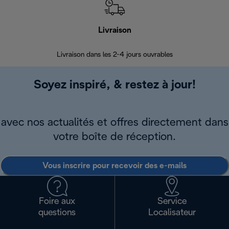
Livraison
R
Livraison dans les 2-4 jours ouvrables
Da
Soyez inspiré, & restez à jour!
avec nos actualités et offres directement dans
votre boîte de réception.
Vous inscrire pour recevoir des e-mails
Foire aux
Service
questions
Localisateur