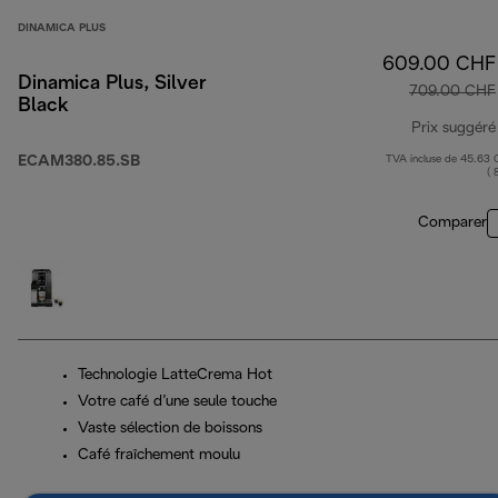
DINAMICA PLUS
609.00 CHF
Dinamica Plus, Silver
709.00 CHF
Black
Prix suggéré
ECAM380.85.SB
TVA incluse de 45.63
( 
Comparer
Technologie LatteCrema Hot
Votre café d’une seule touche
Vaste sélection de boissons
Café fraîchement moulu