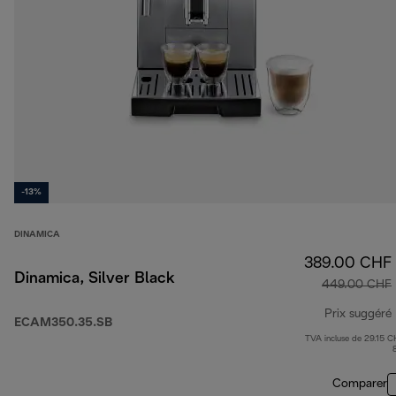
-13%
DINAMICA
389.00 CHF
Dinamica, Silver Black
449.00 CHF
Prix suggéré
ECAM350.35.SB
TVA incluse de 29.15 C
Comparer