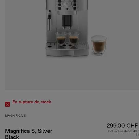
En rupture de stock
MAGNIFICA S
299.00 CHF
Magnifica S, Silver
TVA incluse de 22.40
( 
Black