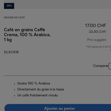
-26%
GRAINS DE CAFÉ
17.00 CHF
Café en grains Caffè
22.90 CHF
Crema, 100 % Arabica,
1 kg
Prix suggéré
TVA incluse de 0.43 C
pri
DLSC618
Comparer
Grains 100 % Arabica
Directement du grain à la tasse
Un café fraîchement moulu
Ajouter au panier