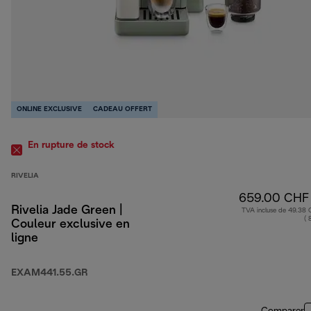
ONLINE EXCLUSIVE
CADEAU OFFERT
En rupture de stock
RIVELIA
659.00 CHF
Rivelia Jade Green |
TVA incluse de 49.38
( 
Couleur exclusive en
ligne
EXAM441.55.GR