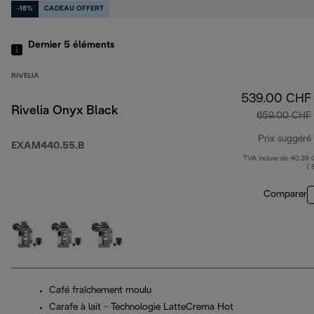
-18%
CADEAU OFFERT
Dernier 5
éléments
RIVELIA
539.00 CHF
Rivelia Onyx Black
659.00 CHF
Prix suggéré
EXAM440.55.B
TVA incluse de 40.39
( 
Comparer
Café fraîchement moulu
Carafe à lait - Technologie LatteCrema Hot