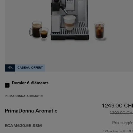
-4%
CADEAU OFFERT
Dernier 6
éléments
PRIMADONNA AROMATIC
1 249.00 CH
PrimaDonna Aromatic
1 299.00 CH
Prix suggér
ECAM630.55.SSM
TVA incluse de 93.59