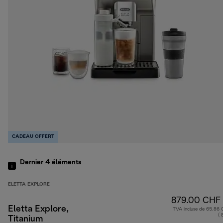
CADEAU OFFERT
Dernier 4
éléments
ELETTA EXPLORE
879.00 CHF
Eletta Explore,
TVA incluse de 65.86
( 
Titanium