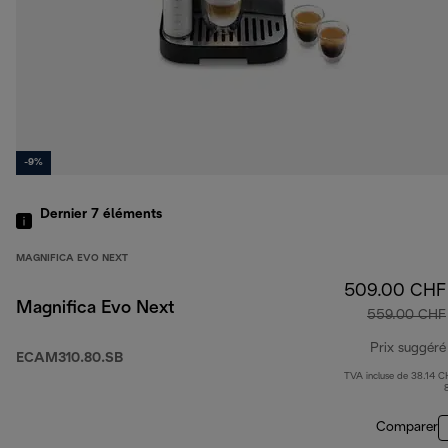
-9%
Dernier 7
éléments
MAGNIFICA EVO NEXT
509.00 CHF
Magnifica Evo Next
559.00 CHF
Prix suggéré
ECAM310.80.SB
TVA incluse de 38.14 C
Comparer