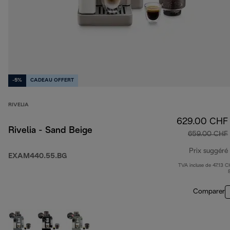
-5%
CADEAU OFFERT
RIVELIA
629.00 CHF
Rivelia - Sand Beige
659.00 CHF
Prix suggéré
EXAM440.55.BG
TVA incluse de 47.13 C
Comparer