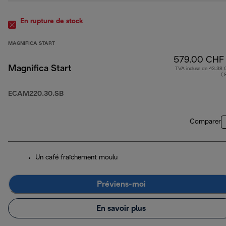
En rupture de stock
MAGNIFICA START
579.00 CHF
Magnifica Start
TVA incluse de 43.38
( 
ECAM220.30.SB
Comparer
Un café fraîchement moulu
Préviens-moi
En savoir plus