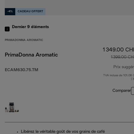
-4%
CADEAU OFFERT
Dernier 9
éléments
PRIMADONNA AROMATIC
1 349.00 CH
PrimaDonna Aromatic
1 399.00 CH
Prix suggé
ECAM630.75.TM
TVA incluse de 101.08
( 
Comparer
Libérez le véritable goût de vos grains de café