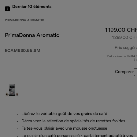
Dernier 10
éléments
PRIMADONNA AROMATIC
1 199.00 CH
PrimaDonna Aromatic
1 299.00 CH
Prix suggér
ECAM630.55.SM
TVA incluse de 89.84
( 
Comparer
Libérez le véritable goût de vos grains de café
Découvrez la sélection de spécialités de recettes froides
Faites-vous plaisir avec une mousse onctueuse
Le plaisir d'un café personnalisé - parfaitement adapté à vos