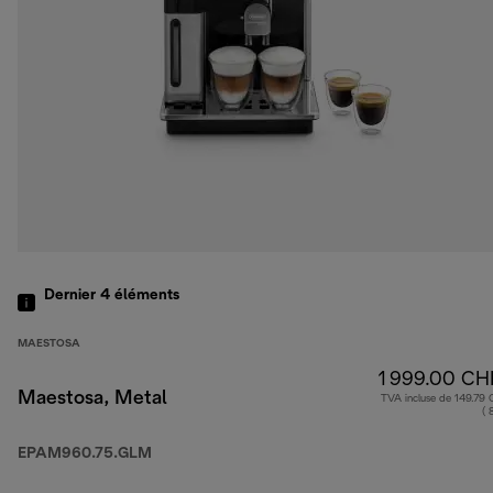
Dernier 4
éléments
MAESTOSA
1 999.00 CH
Maestosa, Metal
TVA incluse de 149.79
( 
EPAM960.75.GLM