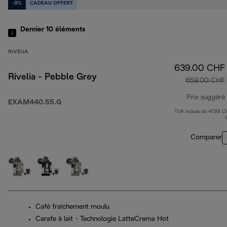
-3%
CADEAU OFFERT
Dernier 10
éléments
RIVELIA
639.00 CHF
Rivelia - Pebble Grey
659.00 CHF
Prix suggéré
EXAM440.55.G
TVA incluse de 47.88 C
Comparer
Café fraîchement moulu
Carafe à lait - Technologie LatteCrema Hot