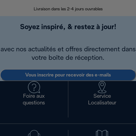
Livraison dans les 2-4 jours ouvrables
Da
Soyez inspiré, & restez à jour!
avec nos actualités et offres directement dans
votre boîte de réception.
Vous inscrire pour recevoir des e-mails
Foire aux
Service
questions
Localisateur