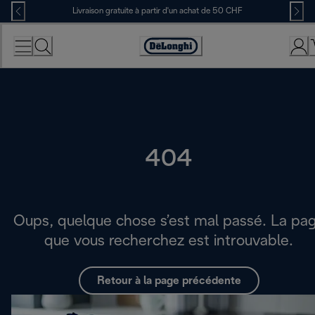
Skip
Livraison gratuite à partir d'un achat de 50 CHF
to
Content
Déclaration
d'accessibilité
404
Oups, quelque chose s’est mal passé. La pa
que vous recherchez est introuvable.
Retour à la page précédente