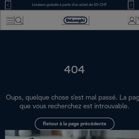
Skip
Livraison gratuite à partir d'un achat de 50 CHF
to
Content
Déclaration
d'accessibilité
404
Oups, quelque chose s’est mal passé. La pa
que vous recherchez est introuvable.
Retour à la page précédente