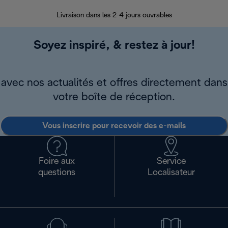
Livraison dans les 2-4 jours ouvrables
Da
Soyez inspiré, & restez à jour!
avec nos actualités et offres directement dans
votre boîte de réception.
Vous inscrire pour recevoir des e-mails
Foire aux
Service
questions
Localisateur