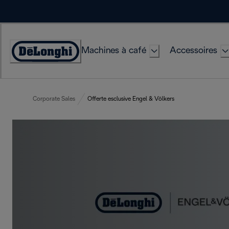
Skip
to
Content
Machines à café
Accessoires
Déclaration
d'accessibilité
Corporate Sales
Offerte esclusive Engel & Völkers