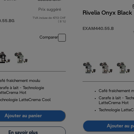
Prix suggéré
Rivelia Onyx Black
TVA incluse de 47.13 CHF
prix original 659.00 CHF
.55.BG
( 8 %)
EXAM440.55.B
0 CHF
Comparer
afé fraîchement moulu
rafe à lait - Technologie
Café fraîchement 
atteCrema Hot
Carafe à lait - Tech
echnologie LatteCrema Cool
LatteCrema Hot
Technologie Latte
Ajouter au panier
Ajouter au p
En savoir plus