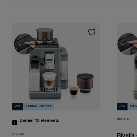
-3%
CADEAU OFFERT
-5%
CAD
RIVELIA
Dernier 10
éléments
RIVELIA
Rivelia