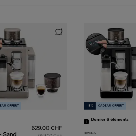
EAU OFFERT
-18%
CADEAU OFFERT
Dernier 6
éléments
629.00 CHF
RIVELIA
 - Sand
659.00 CHF