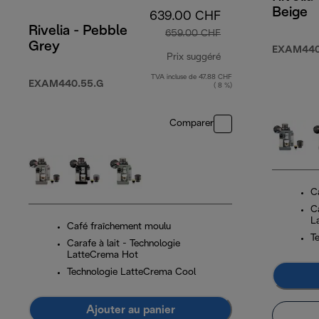
Beige
639.00 CHF
Rivelia - Pebble
659.00 CHF
Grey
EXAM440
Prix suggéré
TVA incluse de 47.88 CHF
prix original 659.0
EXAM440.55.G
( 8 %)
Comparer
C
Ca
L
Café fraîchement moulu
T
Carafe à lait - Technologie
LatteCrema Hot
Technologie LatteCrema Cool
Ajouter au panier