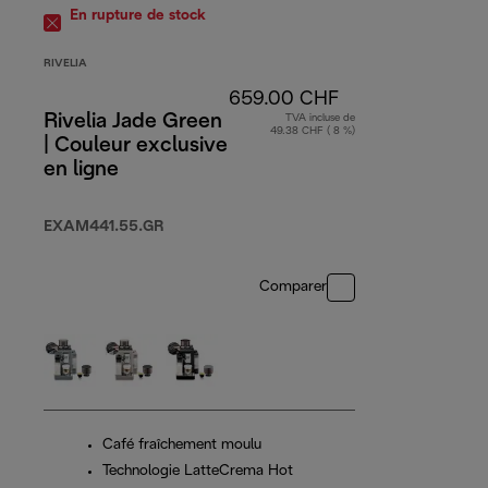
En rupture de stock
RIVELIA
659.00 CHF
Rivelia Jade Green
TVA incluse de
49.38 CHF ( 8 %)
| Couleur exclusive
en ligne
EXAM441.55.GR
Comparer
Café fraîchement moulu
Technologie LatteCrema Hot