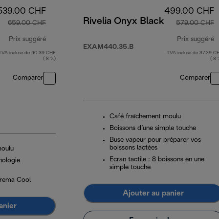
539.00 CHF
499.00 CHF
Rivelia Onyx Black
659.00 CHF
579.00 CHF
Prix suggéré
Prix suggéré
EXAM440.35.B
TVA incluse de 40.39 CHF
TVA incluse de 37.39 C
prix original 659.00 CHF
p
( 8 %)
( 8 
Comparer
Comparer
Café fraîchement moulu
Boissons d’une simple touche
Buse vapeur pour préparer vos
boissons lactées
moulu
Ecran tactile : 8 boissons en une
nologie
simple touche
Crema Cool
Ajouter au panier
anier