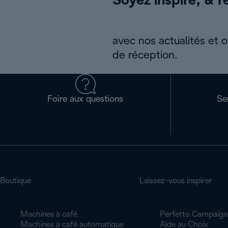
Soyez inspiré, & re
avec nos actualités et 
de réception.
Foire aux questions
Se
Boutique
Laissez-vous inspirer
Machines à café
Perfetto Campaign
Machines à café automatique
Aide au Choix