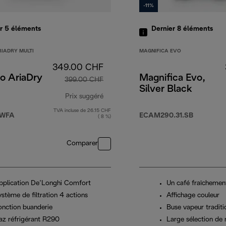
-11%
er 5
éléments
Dernier 8
éléments
RIADRY MULTI
MAGNIFICA EVO
349.00 CHF
o AriaDry
Magnifica Evo,
399.00 CHF
Silver Black
0 CHF
Prix suggéré
TVA incluse de 26.15 CHF
prix original 399.00 CHF
0WFA
ECAM290.31.SB
( 8 %)
Comparer
pplication De’Longhi Comfort
Un café fraîchemen
stème de filtration 4 actions
Affichage couleur
onction buanderie
Buse vapeur traditi
az réfrigérant R290
Large sélection de 