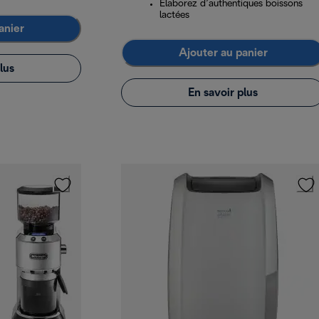
Élaborez d’authentiques boissons
lactées
anier
Ajouter au panier
lus
En savoir plus