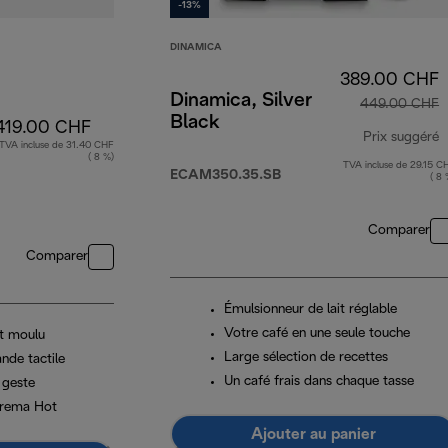
-13%
DINAMICA
389.00 CHF
Dinamica, Silver
449.00 CHF
Black
419.00 CHF
Prix suggéré
TVA incluse de 31.40 CHF
( 8 %)
TVA incluse de 29.15 C
p
ECAM350.35.SB
( 8 
Comparer
Comparer
Émulsionneur de lait réglable
Votre café en une seule touche
t moulu
Large sélection de recettes
de tactile
Un café frais dans chaque tasse
 geste
Crema Hot
Ajouter au panier