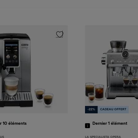
-22%
CADEAU OFFERT
r 10
éléments
Dernier 1
élément
LUS
LA SPECIALISTA OPERA