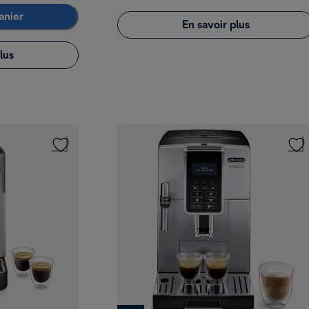
anier
En savoir plus
lus