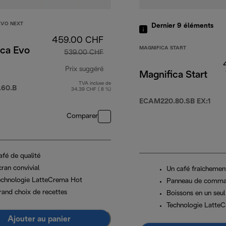
EVO NEXT
Dernier 9
éléments
459.00 CHF
MAGNIFICA START
ica Evo
539.00 CHF
Prix suggéré
Magnifica Start
TVA incluse de
prix original 539.00 CHF
60.B
34.39 CHF ( 8 %)
ECAM220.80.SB EX:1
Comparer
afé de qualité
ran convivial
Un café fraîchemen
echnologie LatteCrema Hot
Panneau de comman
rand choix de recettes
Boissons en un seul
Technologie Latte
Ajouter au panier