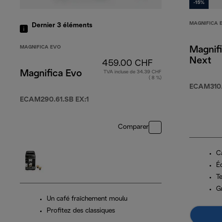
-15%
MAGNIFICA 
Dernier 3
éléments
MAGNIFICA EVO
Magnif
Next
459.00 CHF
Magnifica Evo
TVA incluse de 34.39 CHF
( 8 %)
ECAM310.
ECAM290.61.SB EX:1
Comparer
C
Éc
T
G
Un café fraîchement moulu
Profitez des classiques