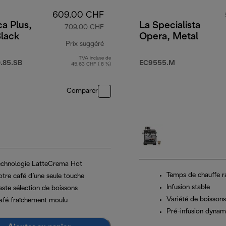
609.00 CHF
a Plus,
La Specialista
709.00 CHF
Black
Opera, Metal
0 CHF
Prix suggéré
TVA incluse de
prix original 709.00 CHF
.85.SB
EC9555.M
45.63 CHF ( 8 %)
Comparer
echnologie LatteCrema Hot
Temps de chauffe r
otre café d’une seule touche
Infusion stable
aste sélection de boissons
Variété de boissons
afé fraîchement moulu
Pré-infusion dynam