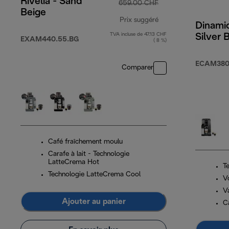
Rivelia - Sand
659.00 CHF
Beige
Prix suggéré
Dinamic
TVA incluse de 47.13 CHF
Silver 
prix original 659.0
EXAM440.55.BG
( 8 %)
ECAM380
Comparer
Café fraîchement moulu
Carafe à lait - Technologie
LatteCrema Hot
T
Technologie LatteCrema Cool
V
V
Ajouter au panier
C