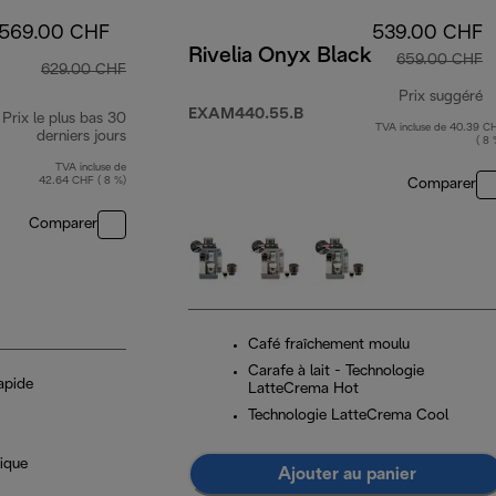
569.00 CHF
539.00 CHF
Rivelia Onyx Black
659.00 CHF
629.00 CHF
Prix suggéré
EXAM440.55.B
Prix le plus bas 30
TVA incluse de 40.39 C
p
derniers jours
( 8 
TVA incluse de
42.64 CHF ( 8 %)
Comparer
Comparer
Café fraîchement moulu
Carafe à lait - Technologie
apide
LatteCrema Hot
Technologie LatteCrema Cool
ique
Ajouter au panier