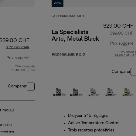
-18%
LA SPECIALISTA ARTE
329.00 CHF
La Specialista
399.00 CHF
Arte, Metal Black
339.00 CHF
Prix suggéré
379.00 CHF
TVA incluse 
p
EC9155.MB EX:2
24.65 CHF ( 8 
Prix suggéré
TVA incluse de
prix original 379.00 CHF
25.40 CHF ( 8 %)
Comparer
Comparer
t moulu
Broyeur à 15 réglages
Active Temperature Control
onnelle
Trois recettes prédéfinies
recettes