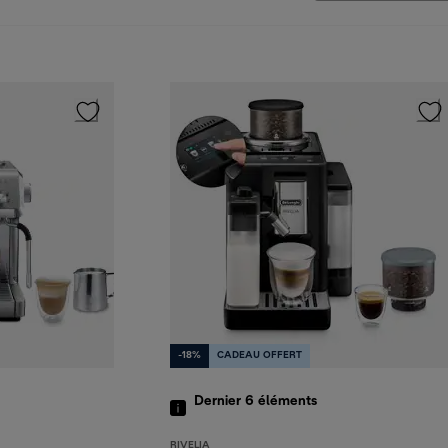
-18%
CADEAU OFFERT
Dernier 6
éléments
RIVELIA