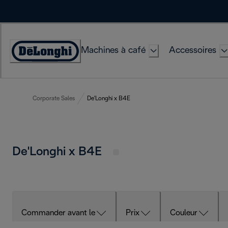
Skip
to
Content
Machines à café
Accessoires
Déclaration
d'accessibilité
Corporate Sales
De'Longhi x B4E
De'Longhi x B4E
Commander avant le
Prix
Couleur