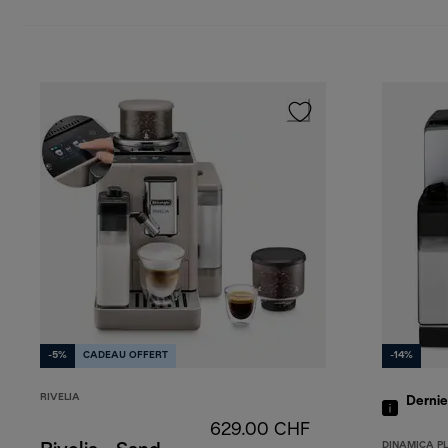
-5%
CADEAU OFFERT
-14%
RIVELIA
Dernie
629.00 CHF
DINAMICA P