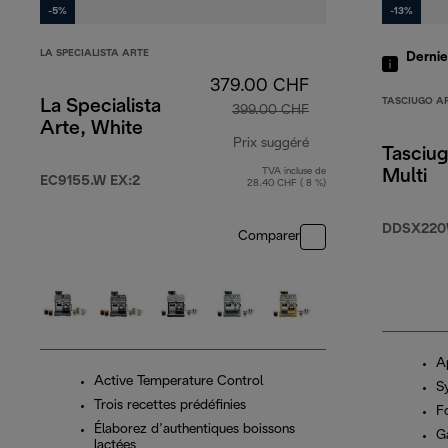
-5%
-13%
LA SPECIALISTA ARTE
Derni
379.00 CHF
TASCIUGO A
La Specialista
399.00 CHF
Arte, White
Prix suggéré
Tasciug
TVA incluse de
Multi
prix original 399.0
EC9155.W EX:2
28.40 CHF ( 8 %)
DDSX22
Comparer
A
Active Temperature Control
Sy
Trois recettes prédéfinies
F
Élaborez d’authentiques boissons
G
lactées