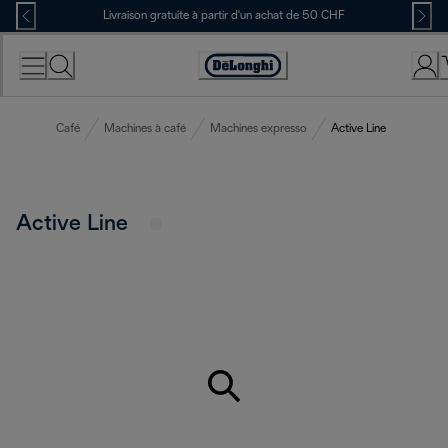
Skip
Livraison gratuite à partir d'un achat de 50 CHF
to
Content
Déclaration
d'accessibilité
Café
Machines à café
Machines expresso
Active Line
Active Line