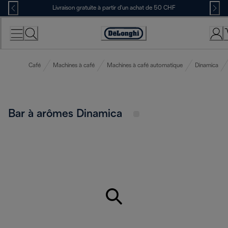
Skip
Livraison gratuite à partir d'un achat de 50 CHF
to
Content
Déclaration
d'accessibilité
Café
Machines à café
Machines à café automatique
Dinamica
Bar à arômes Dinamica