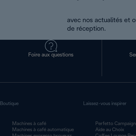
avec nos actualités et 
de réception.
Foire aux questions
Se
Boutique
Laissez-vous inspirer
Machines à café
Perfetto Campaign
Machines à café automatique
Aide au Choix
Machines expresso broyeurs
Coffee Lounge Rec