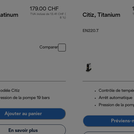
179.00 CHF
Platinum
Citiz, Titanium
TVA incluse de 13.41 CHF (
T
8 %)
EN220.T
Comparer
odèle Citiz
Contrôle de tempé
ression de la pompe 19 bars
Arrêt automatique
Pression de la pom
Ajouter au panier
Préviens-
En savoir plus