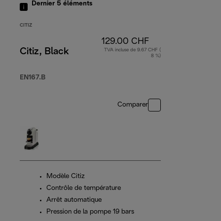
Dernier 5
éléments
CITIZ
129.00 CHF
Citiz, Black
TVA incluse de 9.67 CHF (
8 %)
EN167.B
Comparer
Modèle Citiz
Contrôle de température
Arrêt automatique
Pression de la pompe 19 bars