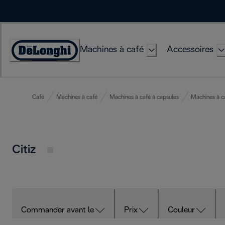
Skip
to
Content
Machines à café
Accessoires
Déclaration
d'accessibilité
Café
Machines à café
Machines à café à capsules
Machines à c
Citiz
Commander avant le
Prix
Couleur