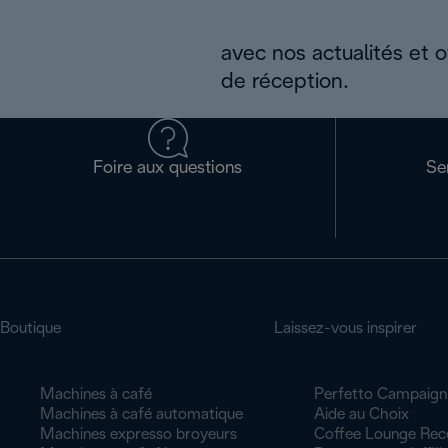
avec nos actualités et 
de réception.
Foire aux questions
Se
Boutique
Laissez-vous inspirer
Machines à café
Perfetto Campaign
Machines à café automatique
Aide au Choix
Machines expresso broyeurs
Coffee Lounge Rec