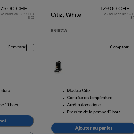
179.00 CHF
129.00 CHF
Citiz, White
VA incluse de 13.41 CHF (
TVA incluse de 9.67 CHF
8 %)
8 
EN167.W
Comparer
Comparer
rature
Modèle Citiz
Contrôle de température
pe 19 bars
Arrêt automatique
Pression de la pompe 19 bars
moi
Ajouter au panier