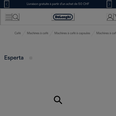
Skip
Livraison gratuite à partir d'un achat de 50 CHF
to
Content
Déclaration
d'accessibilité
Café
Machines à café
Machines à café à capsules
Machines à ca
Esperta