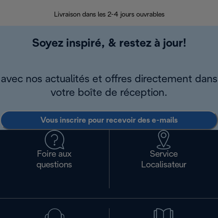
Livraison dans les 2-4 jours ouvrables
Da
Soyez inspiré, & restez à jour!
avec nos actualités et offres directement dans
votre boîte de réception.
Vous inscrire pour recevoir des e-mails
Foire aux
Service
questions
Localisateur