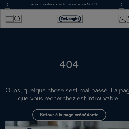
Skip
Livraison gratuite à partir d'un achat de 50 CHF
to
Content
Déclaration
d'accessibilité
404
Oups, quelque chose s’est mal passé. La pa
que vous recherchez est introuvable.
Retour à la page précédente