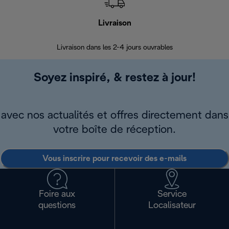
Livraison
R
Livraison dans les 2-4 jours ouvrables
Da
Soyez inspiré, & restez à jour!
avec nos actualités et offres directement dans
votre boîte de réception.
Vous inscrire pour recevoir des e-mails
Foire aux
Service
questions
Localisateur