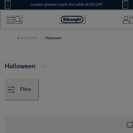
Skip
Livraison gratuite à partir d'un achat de 50 CHF
to
Content
Déclaration
d'accessibilité
キャンペーン
Halloween
Halloween
Filtre