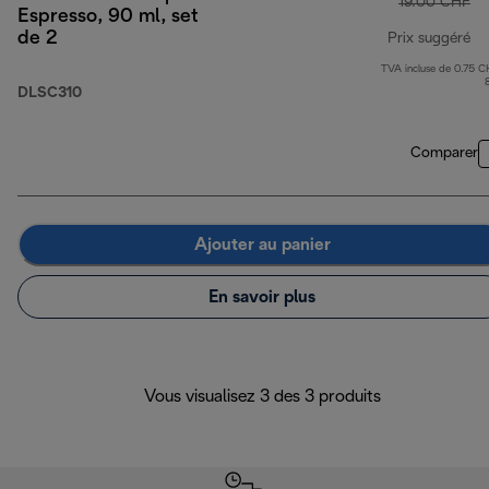
19.00 CHF
Espresso, 90 ml, set
de 2
Prix suggéré
TVA incluse de 0.75 C
pr
DLSC310
Comparer
Ajouter au panier
En savoir plus
Vous visualisez 3 des 3 produits