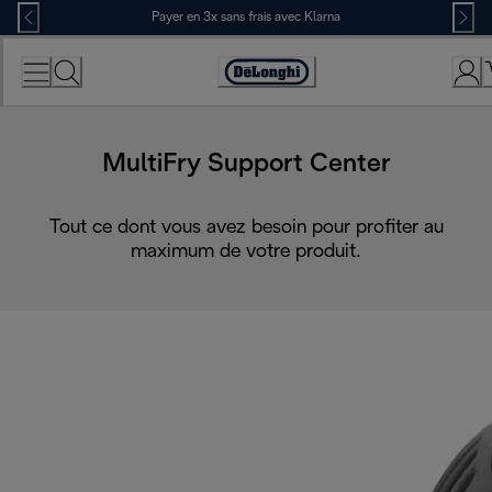
Skip
Payer en 3x sans frais avec Klarna
to
Content
Déclaration
d'accessibilité
MultiFry Support Center
Tout ce dont vous avez besoin pour profiter au
maximum de votre produit.