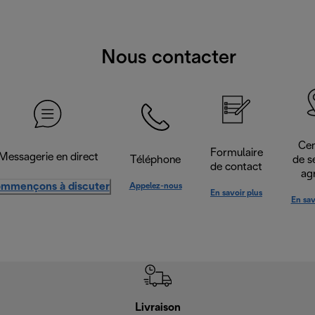
Nous contacter
Cen
Formulaire
Messagerie en direct
Téléphone
de s
de contact
ag
mmençons à discuter
Appelez-nous
En savoir plus
En sav
Livraison
Gara