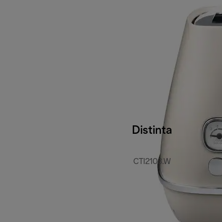
Distinta
CTI2103.W