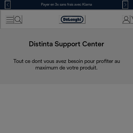
Skip
Payer en 3x sans frais avec Klarna
to
Content
Déclaration
d'accessibilité
Distinta Support Center
Tout ce dont vous avez besoin pour profiter au
maximum de votre produit.