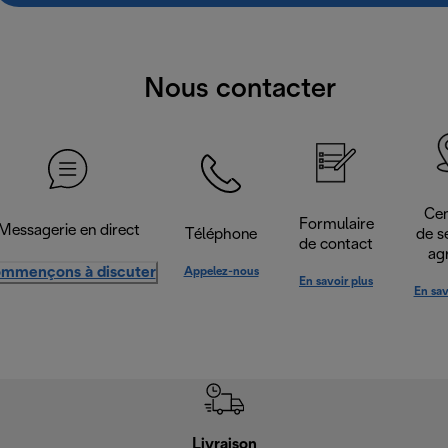
Nous contacter
Cen
Formulaire
Messagerie en direct
Téléphone
de s
de contact
ag
mmençons à discuter
Appelez-nous
En savoir plus
En sav
Livraison
Gara