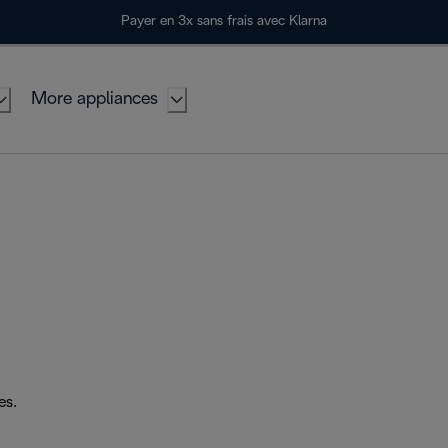
Payer en 3x sans frais avec Klarna
More appliances
es.