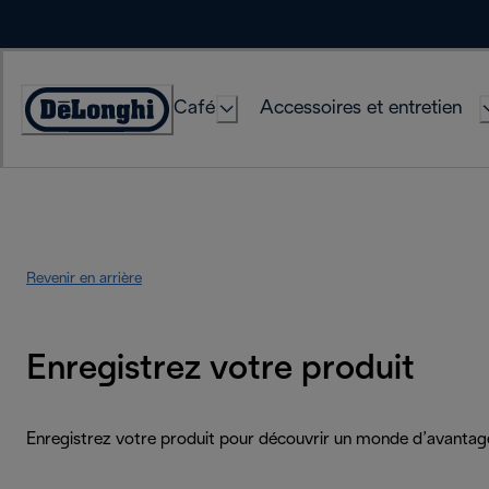
Skip
to
Content
Café
Accessoires et entretien
Déclaration
d'accessibilité
Revenir en arrière
Enregistrez votre produit
Enregistrez votre produit pour découvrir un monde d’avantag