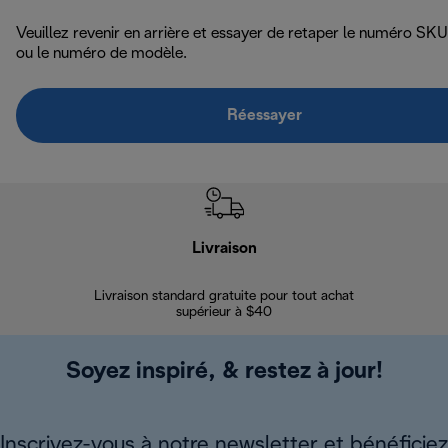
Veuillez revenir en arrière et essayer de retaper le numéro SKU
ou le numéro de modèle.
Réessayer
Livraison
Gara
Livraison standard gratuite pour tout achat
Enregi
supérieur à $40
Soyez inspiré, & restez à jour!
Inscrivez-vous à notre newsletter et bénéficiez