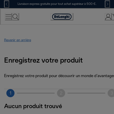
Skip
Livraison express gratuite pour tout achat supérieur à 500 €.
to
Content
Déclaration
d'accessibilité
Revenir en arrière
Enregistrez votre produit
Enregistrez votre produit pour découvrir un monde d’avantage
1
2
3
Aucun produit trouvé