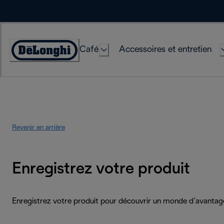
Skip
to
Content
Café
Accessoires et entretien
Déclaration
d'accessibilité
Revenir en arrière
Enregistrez votre produit
Enregistrez votre produit pour découvrir un monde d’avantag