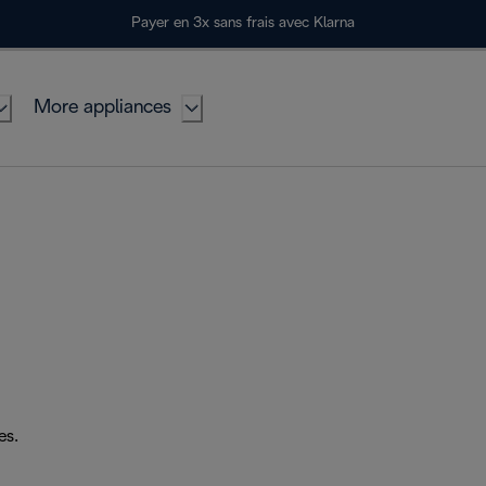
Payer en 3x sans frais avec Klarna
More appliances
es.