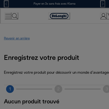
Skip
Payer en 3x sans frais avec Klarna
to
Content
Déclaration
d'accessibilité
Revenir en arrière
Enregistrez votre produit
Enregistrez votre produit pour découvrir un monde d’avantage
1
2
3
Aucun produit trouvé