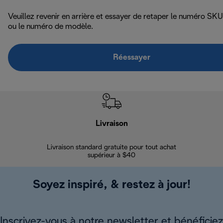
Veuillez revenir en arrière et essayer de retaper le numéro SKU
ou le numéro de modèle.
Réessayer
Livraison
Gara
Livraison standard gratuite pour tout achat
Enregi
supérieur à $40
Soyez inspiré, & restez à jour!
Inscrivez-vous à notre newsletter et bénéficiez