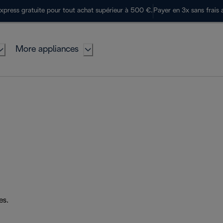
express gratuite pour tout achat supérieur à 500 €.
Payer en 3x sans frais 
More appliances
es.