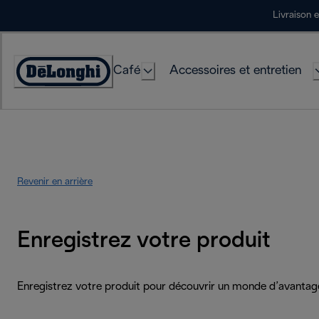
Skip
Livraison 
to
Content
Café
Accessoires et entretien
Déclaration
d'accessibilité
Revenir en arrière
Enregistrez votre produit
Enregistrez votre produit pour découvrir un monde d’avantag