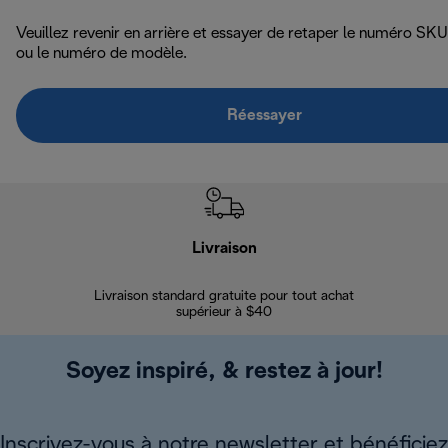
Veuillez revenir en arrière et essayer de retaper le numéro SKU
ou le numéro de modèle.
Réessayer
Livraison
Gara
Livraison standard gratuite pour tout achat
Enregi
supérieur à $40
Soyez inspiré, & restez à jour!
Inscrivez-vous à notre newsletter et bénéficiez