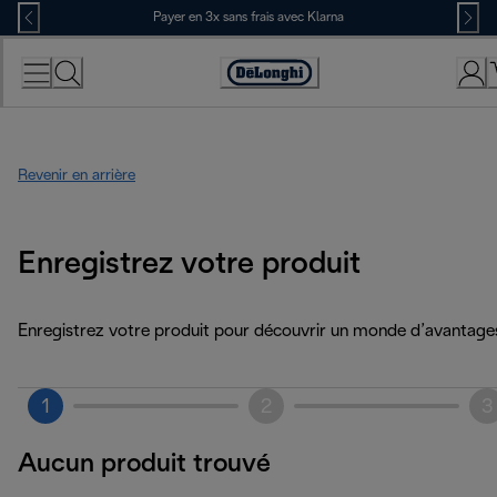
Skip
Payer en 3x sans frais avec Klarna
to
Content
Déclaration
d'accessibilité
Revenir en arrière
Enregistrez votre produit
Enregistrez votre produit pour découvrir un monde d’avantage
1
2
3
Aucun produit trouvé