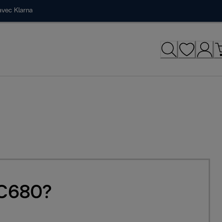
avec Klarna
EC680?