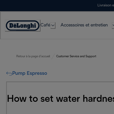
Skip
Livraison 
to
Content
Café
Accessoires et entretien
Déclaration
d'accessibilité
Retour à la page d’accueil
Customer Service and Support
Pump Espresso
How to set water hardn