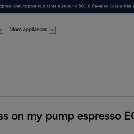
express gratuite pour tout achat supérieur à 500 €.
Payer en 3x sans frais 
More appliances
ess on my pump espresso 