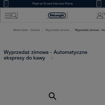
Skip
Payer en 3x sans frais avec Klarna
to
Content
Déclaration
d'accessibilité
Winter Sales - General
Wyprzedaż zimowa
Wyprzedaż zimowa - Au
Wyprzedaż zimowa - Automatyczne
ekspresy do kawy