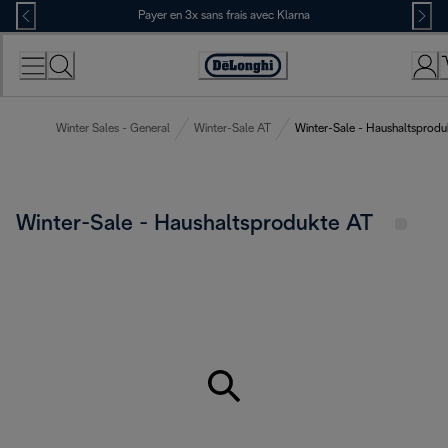
Skip
Payer en 3x sans frais avec Klarna
to
Content
Déclaration
d'accessibilité
Winter Sales - General
Winter-Sale AT
Winter-Sale - Haushaltsprodu
Winter-Sale - Haushaltsprodukte AT