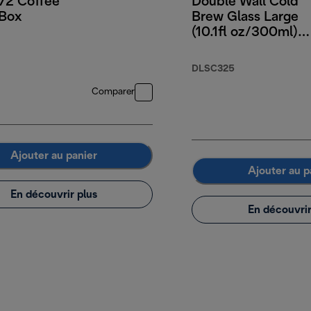
2 Coffee
Double Wall Cold
Box
Brew Glass Large
(10.1fl oz/300ml)
Set of 2
DLSC325
Comparer
Ajouter au panier
Ajouter au p
En découvrir plus
En découvrir