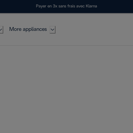
Payer en 3x sans frais avec Klarna
More appliances