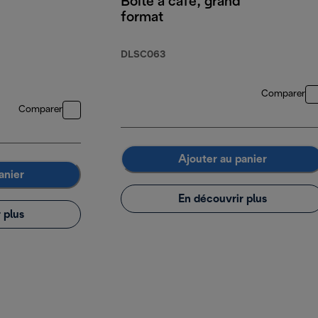
Boîte à café, grand
format
DLSC063
Comparer
Comparer
Ajouter au panier
anier
En découvrir plus
 plus