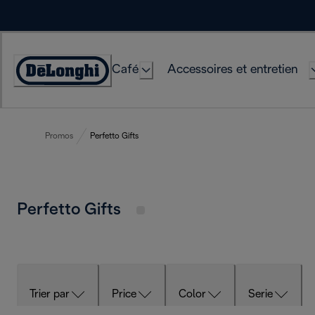
Skip
to
Content
Café
Accessoires et entretien
Déclaration
d'accessibilité
Promos
Perfetto Gifts
Perfetto Gifts
Trier par
Price
Color
Serie