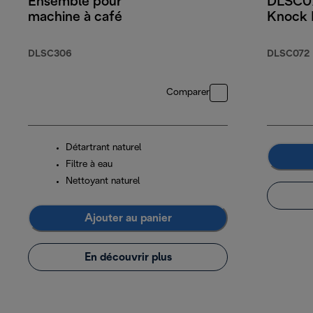
Ensemble pour
DLSC07
machine à café
Knock 
DLSC306
DLSC072
Comparer
Détartrant naturel
Filtre à eau
Nettoyant naturel
Ajouter au panier
En découvrir plus