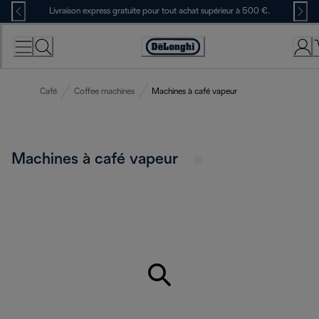
Skip
Livraison express gratuite pour tout achat supérieur à 500 €.
to
Content
Déclaration
d'accessibilité
Café
Coffee machines
Machines à café vapeur
Machines à café vapeur