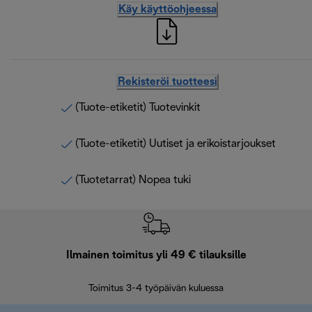
Käy käyttöohjeessa
Rekisteröi tuotteesi
(Tuote-etiketit) Tuotevinkit
(Tuote-etiketit) Uutiset ja erikoistarjoukset
(Tuotetarrat) Nopea tuki
Ilmainen toimitus yli 49 € tilauksille
F
Toimitus 3-4 työpäivän kuluessa
Vap