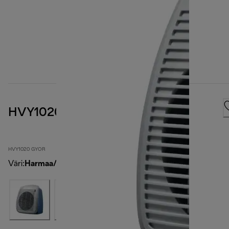
HVY1020 GYOR
HVY1020 GYOR
Väri
:
Harmaa/oranssi