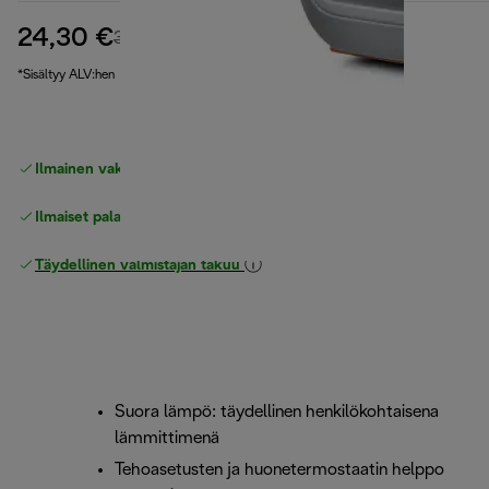
24,30 €
alkuperäinen hinta 32,90 €
32,90 €
(-26 %)
*Sisältyy ALV:hen
Ilmainen vakiotoimitus
yli 49 €
Ilmaiset palautukset
Täydellinen valmistajan takuu
Suora lämpö: täydellinen henkilökohtaisena
lämmittimenä
Tehoasetusten ja huonetermostaatin helppo