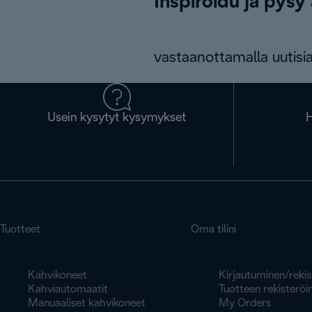
Inspiroidu ja pysy 
vastaanottamalla uutisia
Usein kysytyt kysymykset
H
Tuotteet
Oma tilini
Kahvikoneet
Kirjautuminen/rekis
Kahviautomaatit
Tuotteen rekisteröin
Manuaaliset kahvikoneet
My Orders