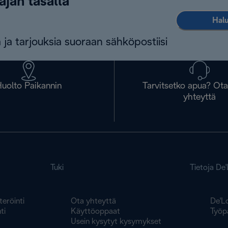
ajan tasalla
Halu
 ja tarjouksia suoraan sähköpostiisi
uolto Paikannin
Tarvitsetko apua? Ot
yhteyttä
Tuki
Tietoja De
teröinti
Ota yhteyttä
De'L
ti
Käyttöoppaat
Työp
Usein kysytyt kysymykset