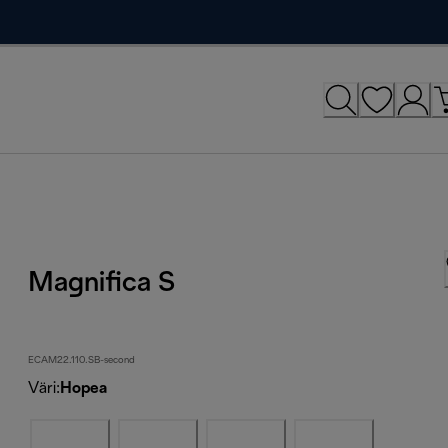
Magnifica S
ECAM22.110.SB-second
Väri
:
Hopea