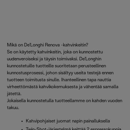
Mikä on De'Longhi Renova -kahvinkeitin?
Se on käytetty kahvinkeitin, joka on kunnostettu
uudenveroiseksi ja täysin toimivaksi. De'Longhin
kunnostetuille tuotteille suoritetaan perusteellinen
kunnostusprosessi, johon sisältyy useita testejä ennen
tuotteen toimitusta sinulle. Ihanteellinen tapa nauttia
virheettömästä kahvikokemuksesta ja vähentää samalla
jätettä.
Jokaisella kunnostetulla tuotteellamme on kahden vuoden
takuu.
Kahvipohjaiset juomat napin painalluksella
Twin-Shot-järjestelmä keittää 2 espressokuppia