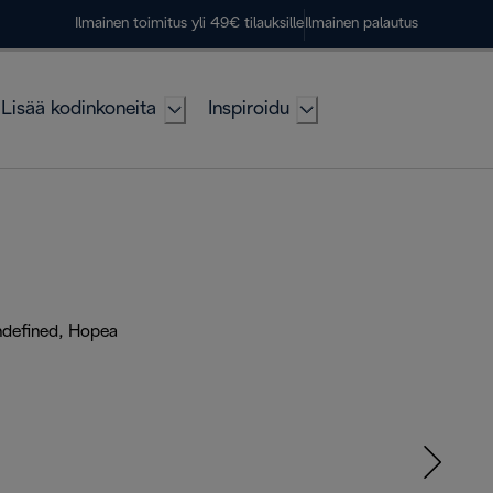
Ilmainen toimitus yli 49€ tilauksille
Ilmainen palautus
Lisää kodinkoneita
Inspiroidu