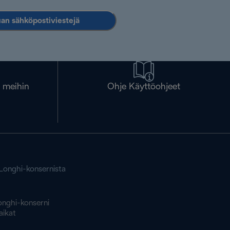
an sähköpostiviestejä
a meihin
Ohje Käyttöohjeet
'Longhi-konsernista
onghi-konserni
aikat