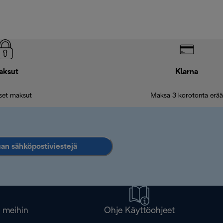
aksut
Klarna
iset maksut
Maksa 3 korotonta erää
an sähköpostiviestejä
a meihin
Ohje Käyttöohjeet