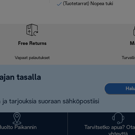
(Tuotetarrat) Nopea tuki
Free Returns
M
Vapaat palautukset
Turvall
ajan tasalla
Halu
 ja tarjouksia suoraan sähköpostiisi
uolto Paikannin
Tarvitsetko apua? Ot
yhteyttä