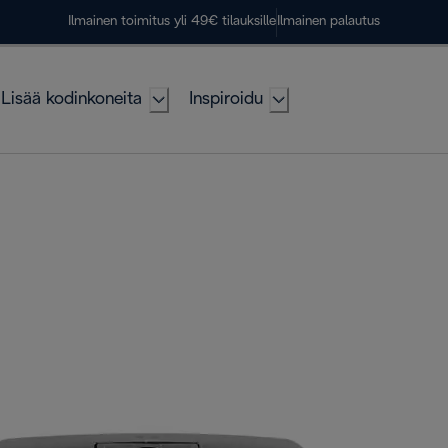
Ilmainen toimitus yli 49€ tilauksille
Ilmainen palautus
Lisää kodinkoneita
Inspiroidu