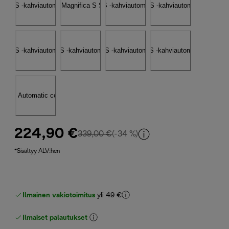
224,90 €
alkuperäinen hinta 339,00 €
339,00 €
(-34 %)
*Sisältyy ALV:hen
Ilmainen vakiotoimitus
yli 49 €
Ilmaiset palautukset