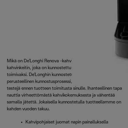
Mikä on De'Longhi Renova -kahvinkeitin? Se on käytetty
kahvinkeitin, joka on kunnostettu uudenveroiseksi ja täysin
toimivaksi. De'Longhin kunnostetuille tuotteille suoritetaan
perusteellinen kunnostusprosessi, johon sisältyy useita
testejä ennen tuotteen toimitusta sinulle. Ihanteellinen tapa
nauttia virheettömästä kahvikokemuksesta ja vähentää
samalla jätettä. Jokaisella kunnostetulla tuotteellamme on
kahden vuoden takuu.
Kahvipohjaiset juomat napin painalluksella