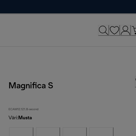
Magnifica S
ECAM12.121.B-second
Väri
:
Musta