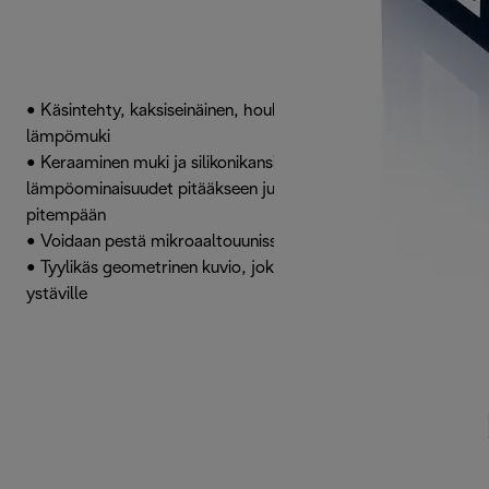
• Käsintehty, kaksiseinäinen, houkuttelevan muotoinen
lämpömuki
• Keraaminen muki ja silikonikansi, jolla on
lämpöominaisuudet pitääkseen juomasi lämpimänä
pitempään
• Voidaan pestä mikroaaltouunissa ja astianpesukoneessa
• Tyylikäs geometrinen kuvio, joka on suunniteltu kahvin
ystäville