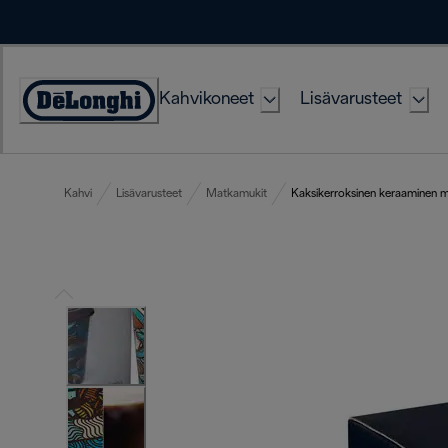
Skip
to
Content
Kahvikoneet
Lisävarusteet
Accessibility
Statement
Kahvi
Lisävarusteet
Matkamukit
Kaksikerroksinen keraaminen 