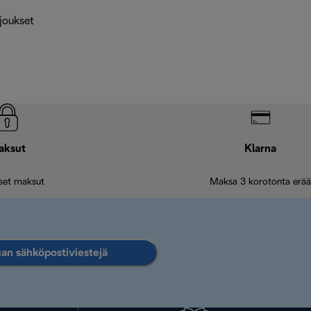
rjoukset
aksut
Klarna
iset maksut
Maksa 3 korotonta erää
an sähköpostiviestejä