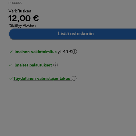
DLSC055
Väri
:
Ruskea
12,00 €
*Sisältyy ALV:hen
Lisää ostoskoriin
Ilmainen vakiotoimitus
yli 49 €
Ilmaiset palautukset
Täydellinen valmistajan takuu