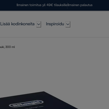
Ilmainen toimitus yli 49€ tilauksille
Ilmainen palautus
Lisää kodinkoneita
Inspiroidu
muki, 300 ml