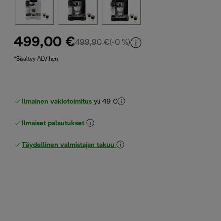
499,00 €
alkuperäinen hinta 499,90 €
499,90 €
(-0 %)
*Sisältyy ALV:hen
Ilmainen vakiotoimitus
yli 49 €
Ilmaiset palautukset
Täydellinen valmistajan takuu