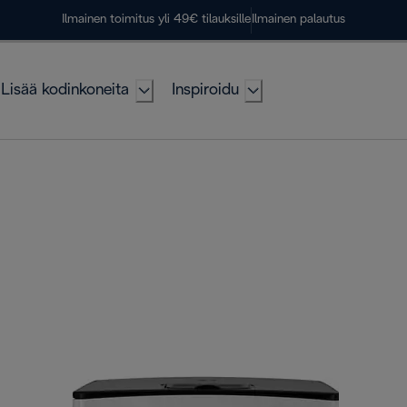
Ilmainen toimitus yli 49€ tilauksille
Ilmainen palautus
Lisää kodinkoneita
Inspiroidu