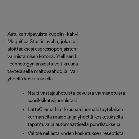
Astu kahvipavuista kuppiin -kahvien maailmaan De'Longhi
Magnifica Startin avulla, joka tarjoaa kaiken mitä tarvitset
aloittaaksesi espressopohjaisten suosikkijuomiesi
valmistamisen kotona. Ylellisen LatteCrema Hot
Technologyn ansiosta voit kruunata juomasi hienon
täyteläisellä maitovaahdolla. Valikoima juomia valmistuu
yhdellä kosketuksella.
Nauti vastajauhetuista pavuista valmistetuista
suosikkikahvijuomistasi
LatteCrema Hot kruunaa juomasi täyteläisen
kermaisella maidolla ja yhdellä kosketuksella
tapahtuvalla automaattisella puhdistuksella
Valitse neljästä yhden kosketuksen reseptistä: