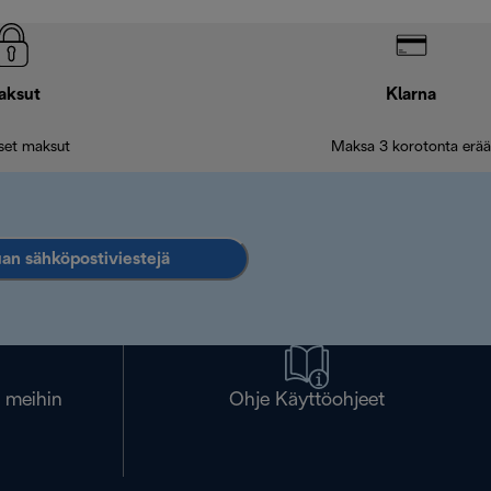
aksut
Klarna
iset maksut
Maksa 3 korotonta erää
an sähköpostiviestejä
a meihin
Ohje Käyttöohjeet