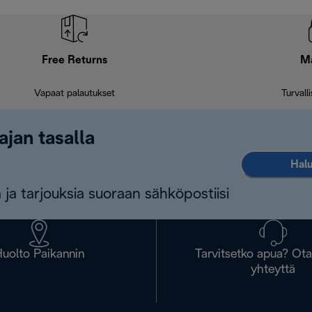
Free Returns
M
Vapaat palautukset
Turvall
ajan tasalla
Halu
 ja tarjouksia suoraan sähköpostiisi
uolto Paikannin
Tarvitsetko apua? Ot
yhteyttä