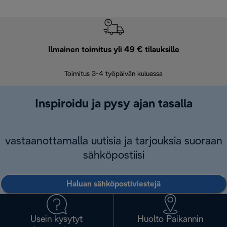
Ilmainen toimitus yli 49 € tilauksille
F
Toimitus 3-4 työpäivän kuluessa
Vap
Inspiroidu ja pysy ajan tasalla
vastaanottamalla uutisia ja tarjouksia suoraan
sähköpostiisi
Haluan sähköpostiviestejä
Usein kysytyt
Huolto Paikannin