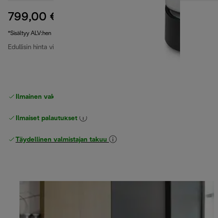
799,00 €
alkuperäinen hinta 949,00 €
949,00 €
(-16 %)
*Sisältyy ALV:hen
Edullisin hinta viimeiset 30 päivää
799,00 €
Ilmainen vakiotoimitus
yli 49 €
Ilmaiset palautukset
Täydellinen valmistajan takuu