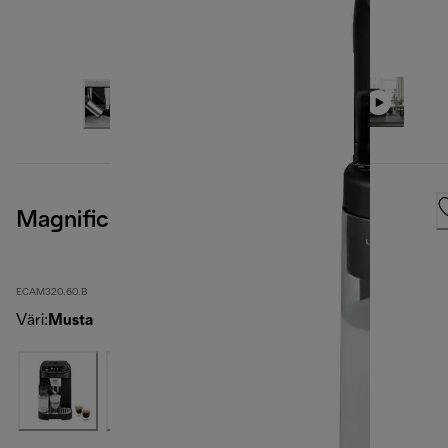
Magnifica Plus, Black
ECAM320.60.B
Väri
:
Musta