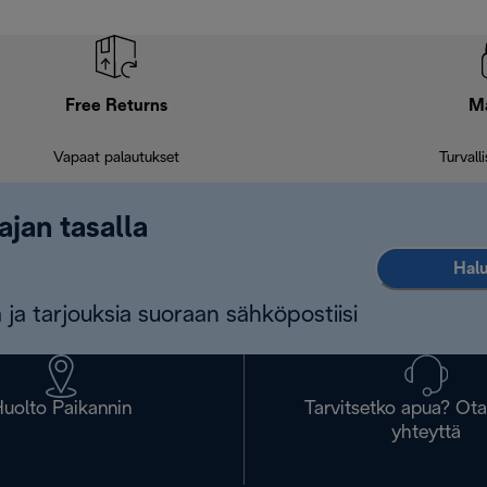
Free Returns
M
Vapaat palautukset
Turvall
ajan tasalla
Halu
 ja tarjouksia suoraan sähköpostiisi
uolto Paikannin
Tarvitsetko apua? Ot
yhteyttä