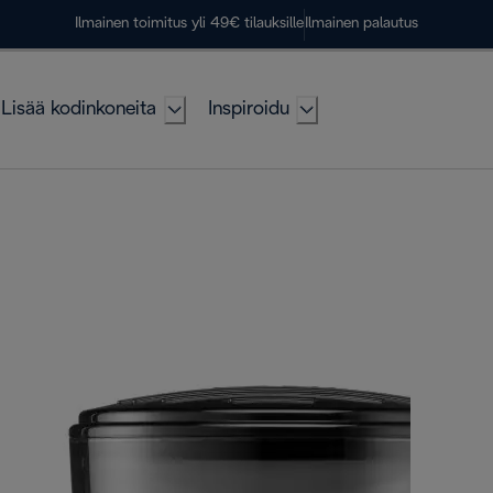
Ilmainen toimitus yli 49€ tilauksille
Ilmainen palautus
Lisää kodinkoneita
Inspiroidu