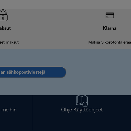
aksut
Klarna
iset maksut
Maksa 3 korotonta erää
an sähköpostiviestejä
a meihin
Ohje Käyttöohjeet