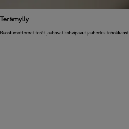
Terämylly
Ruostumattomat terät jauhavat kahvipavut jauheeksi tehokkaasti