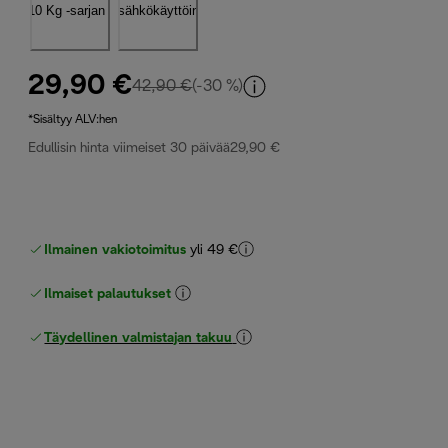
29,90 €
alkuperäinen hinta 42,90 €
42,90 €
(-30 %)
*Sisältyy ALV:hen
Edullisin hinta viimeiset 30 päivää
29,90 €
Ilmainen vakiotoimitus
yli 49 €
Ilmaiset palautukset
Täydellinen valmistajan takuu