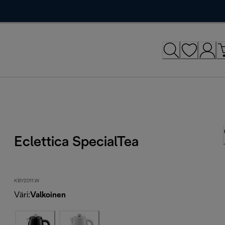
Eclettica SpecialTea
KBY2011.W
Väri
:
Valkoinen