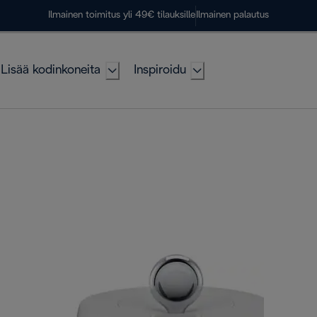
Ilmainen toimitus yli 49€ tilauksille
Ilmainen palautus
Lisää kodinkoneita
Inspiroidu