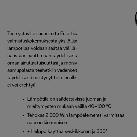
Teen ystäville suunniteltu Eclettica SpecialTea tekee
valmistuskokemuksesta yksilöllisen ja laadukkaan, sillä
lämpötilaa voidaan säätää välillä 40–100 °C. Näin
päästään nauttimaan täydellisestä juomasta. Voit juhlistaa
omaa ainutlaatuisuuttasi ja monivivahteisuuttasi
aamupalasta teehetkiin vedenkeittimellä, jossa yhdistyvät
täydellisesti edistynyt toiminnallisuus sekä muotoilu, josta
ei voi erehtyä.
Lämpötila on säädettävissä juoman ja
mieltymysten mukaan välillä 40–100 °C
Tehokas 2 000 W:n lämpöelementti varmistaa
nopean kiehumisen
• Helppo käyttää vesi-ikkunan ja 360°