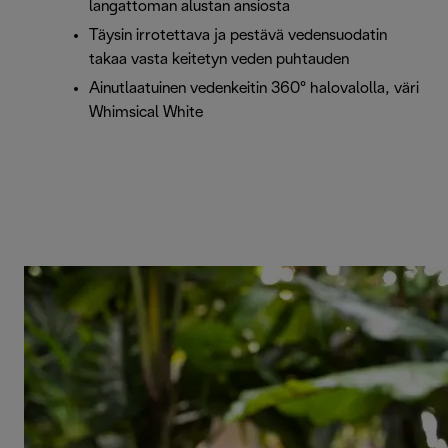
langattoman alustan ansiosta
Täysin irrotettava ja pestävä vedensuodatin
takaa vasta keitetyn veden puhtauden
Ainutlaatuinen vedenkeitin 360° halovalolla, väri
Whimsical White