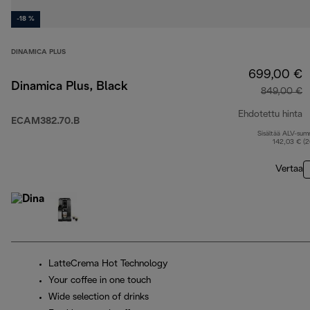
-18 %
DINAMICA PLUS
699,00 €
Dinamica Plus, Black
849,00 €
Ehdotettu hinta
ECAM382.70.B
Sisältää ALV-su
a
142,03 € (
Vertaa
LatteCrema Hot Technology
Your coffee in one touch
Wide selection of drinks