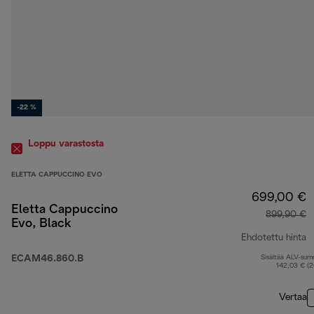
-22 %
Loppu varastosta
ELETTA CAPPUCCINO EVO
699,00 €
Eletta Cappuccino
899,90 €
Evo, Black
Ehdotettu hinta
ECAM46.860.B
Sisältää ALV-su
a
142,03 € (
Vertaa