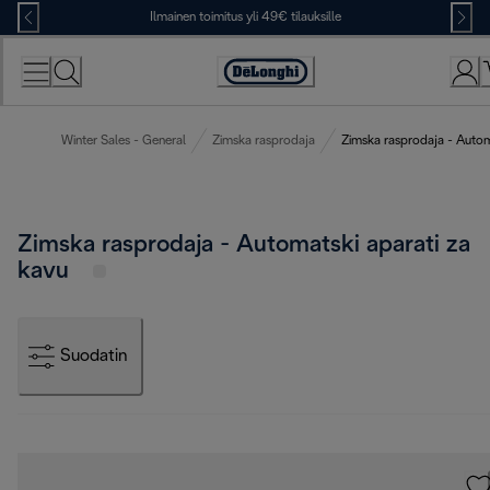
Skip
Ilmainen toimitus yli 49€ tilauksille
to
Content
Accessibility
Statement
Winter Sales - General
Zimska rasprodaja
Zimska rasprodaja - Autom
Zimska rasprodaja - Automatski aparati za
kavu
Suodatin