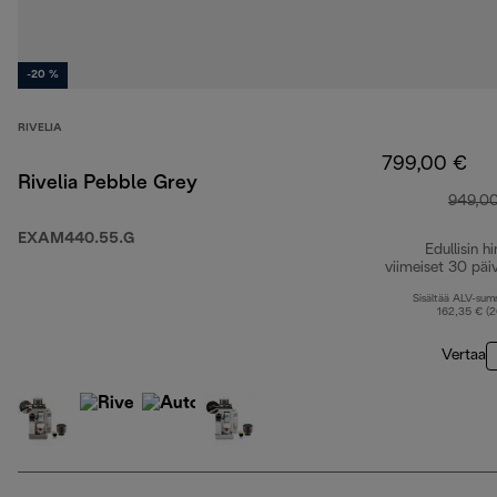
-20 %
RIVELIA
799,00 €
Rivelia Pebble Grey
949,0
EXAM440.55.G
Edullisin hi
viimeiset 30 päi
Sisältää ALV-su
162,35 € (
Vertaa