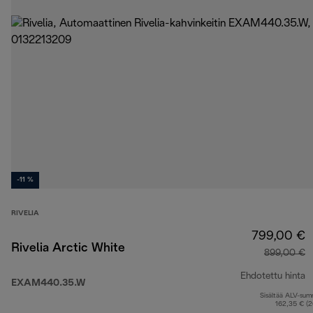
-11 %
RIVELIA
799,00 €
Rivelia Arctic White
899,00 €
Ehdotettu hinta
EXAM440.35.W
Sisältää ALV-su
a
162,35 € (