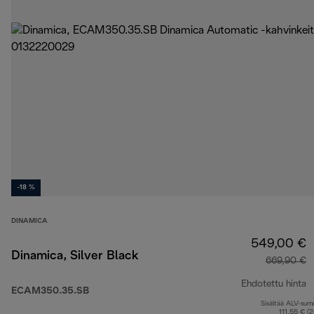
-18 %
DINAMICA
549,00 €
Dinamica, Silver Black
669,90 €
Ehdotettu hinta
ECAM350.35.SB
Sisältää ALV-su
a
111,55 € (