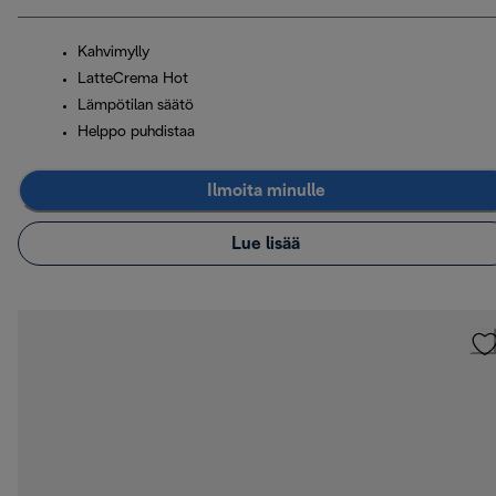
Kahvimylly
LatteCrema Hot
Lämpötilan säätö
Helppo puhdistaa
Ilmoita minulle
Lue lisää