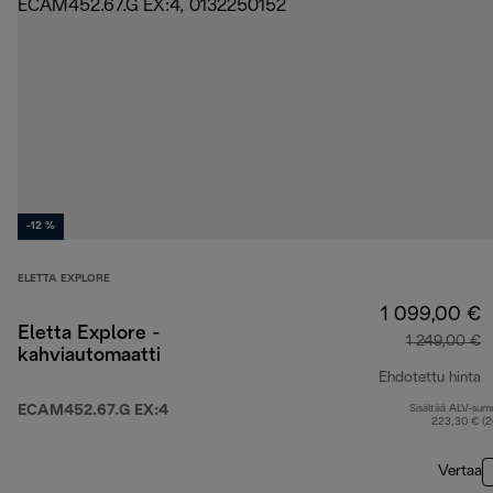
-12 %
ELETTA EXPLORE
1 099,00 €
Eletta Explore -
1 249,00 €
kahviautomaatti
Ehdotettu hinta
ECAM452.67.G EX:4
Sisältää ALV-su
a
223,30 € (
Vertaa