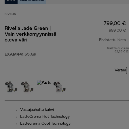
-20 %
VAIN VERKOSSA
RIVELIA
799,00 €
Rivelia Jade Green |
999,00 €
Vain verkkomyynnissä
oleva väri
Ehdotettu hinta
Sisältää ALV-su
a
162,35 € (
EXAM441.55.GR
Vertaa
Vastajauhettu kahvi
LatteCrema Hot Technology
Lattecrema Cool Technology