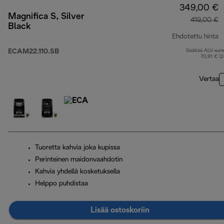
349,00 €
Magnifica S, Silver
419,00 €
Black
Ehdotettu hinta
ECAM22.110.SB
Sisältää ALV-su
a
70,91 € (
Vertaa
Tuoretta kahvia joka kupissa
Perinteinen maidonvaahdotin
Kahvia yhdellä kosketuksella
Helppo puhdistaa
Lisää ostoskoriin