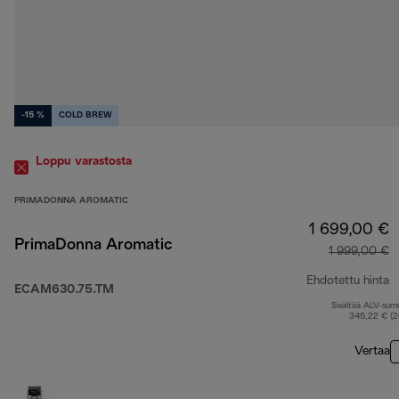
-15 %
COLD BREW
Loppu varastosta
PRIMADONNA AROMATIC
1 699,00 €
PrimaDonna Aromatic
1 999,00 €
Ehdotettu hinta
ECAM630.75.TM
Sisältää ALV-su
a
345,22 € (
Vertaa