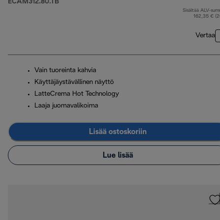
ECAM312.80.TB
Sisältää ALV-su
a
162,35 € (
Vertaa
Vain tuoreinta kahvia
Käyttäjäystävällinen näyttö
LatteCrema Hot Technology
Laaja juomavalikoima
Lisää ostoskoriin
Lue lisää