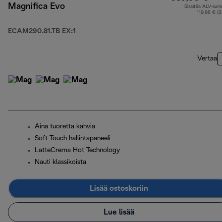
Magnifica Evo
Sisältää ALV-su
119,68 € (
ECAM290.81.TB EX:1
Vertaa
Aina tuoretta kahvia
Soft Touch hallintapaneeli
LatteCrema Hot Technology
Nauti klassikoista
Lisää ostoskoriin
Lue lisää