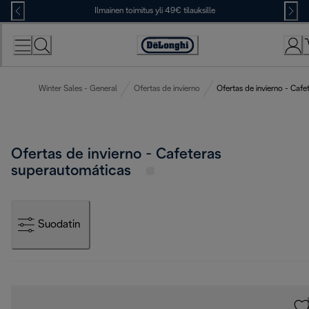
Skip
Ilmainen toimitus yli 49€ tilauksille
to
Content
Accessibility
Statement
Winter Sales - General
Ofertas de invierno
Ofertas de invierno - Caf
Ofertas de invierno - Cafeteras
superautomáticas
Suodatin