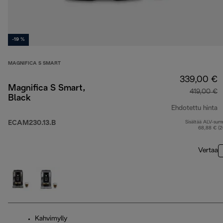
-19 %
MAGNIFICA S SMART
339,00 €
Magnifica S Smart,
419,00 €
Black
Ehdotettu hinta
ECAM230.13.B
Sisältää ALV-su
a
68,88 € (
Vertaa
Kahvimylly