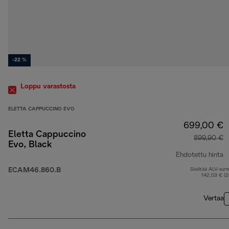
-22 %
Loppu varastosta
ELETTA CAPPUCCINO EVO
699,00 €
Eletta Cappuccino
899,90 €
Evo, Black
Ehdotettu hinta
ECAM46.860.B
Sisältää ALV-su
a
142,03 € (
Vertaa