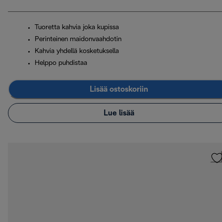
Tuoretta kahvia joka kupissa
Perinteinen maidonvaahdotin
Kahvia yhdellä kosketuksella
Helppo puhdistaa
Lisää ostoskoriin
Lue lisää