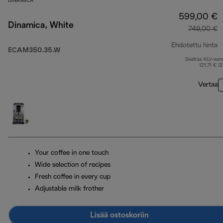
DINAMICA
599,00 €
Dinamica, White
749,00 €
Ehdotettu hinta
ECAM350.35.W
Sisältää ALV-su
a
121,71 € (
Vertaa
Your coffee in one touch
Wide selection of recipes
Fresh coffee in every cup
Adjustable milk frother
Lisää ostoskoriin