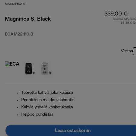
MAGNIFICA S
339,00 €
Magnifica S, Black
Sisältää ALV-su
68,88 € (
ECAM22.110.B
Vertaa
Tuoretta kahvia joka kupissa
Perinteinen maidonvaahdotin
Kahvia yhdellä kosketuksella
Helppo puhdistaa
Lisää ostoskoriin