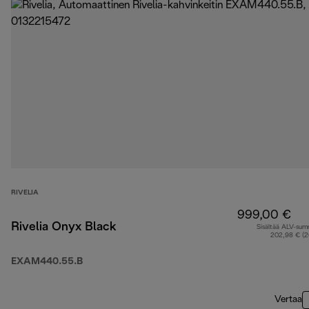
RIVELIA
999,00 €
Rivelia Onyx Black
Sisältää ALV-su
202,98 € (
EXAM440.55.B
Vertaa