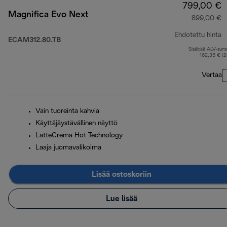
799,00 €
Magnifica Evo Next
899,00 €
Ehdotettu hinta
ECAM312.80.TB
Sisältää ALV-su
a
162,35 € (
Vertaa
Vain tuoreinta kahvia
Käyttäjäystävällinen näyttö
LatteCrema Hot Technology
Laaja juomavalikoima
Lisää ostoskoriin
Lue lisää