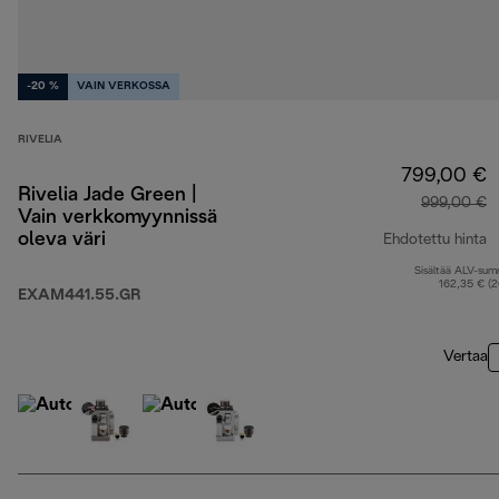
-20 %
VAIN VERKOSSA
RIVELIA
799,00 €
Rivelia Jade Green |
999,00 €
Vain verkkomyynnissä
oleva väri
Ehdotettu hinta
Sisältää ALV-su
a
162,35 € (
EXAM441.55.GR
Vertaa