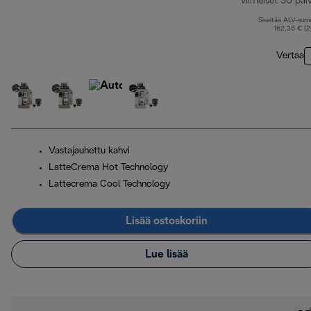
viimeiset 30 päi
Sisältää ALV-su
162,35 € (
Vertaa
Vastajauhettu kahvi
LatteCrema Hot Technology
Lattecrema Cool Technology
Lisää ostoskoriin
Lue lisää