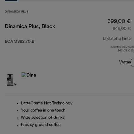
DINAMICA PLUS
699,00 €
Dinamica Plus, Black
849,00 €
Ehdotettu hinta
ECAM382.70.B
Sisältää ALV-su
a
142,03 € (
Vertaa
LatteCrema Hot Technology
Your coffee in one touch
Wide selection of drinks
Freshly ground coffee