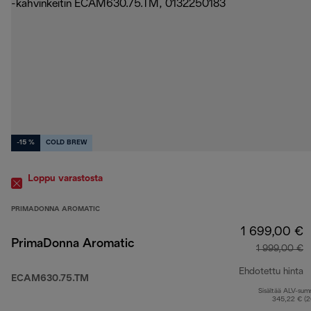
-15 %
COLD BREW
Loppu varastosta
PRIMADONNA AROMATIC
1 699,00 €
PrimaDonna Aromatic
1 999,00 €
Ehdotettu hinta
ECAM630.75.TM
Sisältää ALV-su
a
345,22 € (