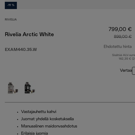
-11 %
RIVELIA
799,00 €
Rivelia Arctic White
899,00 €
Ehdotettu hinta
EXAM440.35.W
Sisältää ALV-su
a
162,35 € (
Vertaa
Vastajauhettu kahvi
Juomat yhdellä kosketuksella
Manuaalinen maidonvaahdotus
Erilaisia juomia