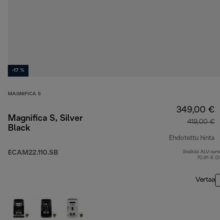
-17 %
MAGNIFICA S
349,00 €
Magnifica S, Silver
419,00 €
Black
Ehdotettu hinta
ECAM22.110.SB
Sisältää ALV-su
a
70,91 € (
Vertaa