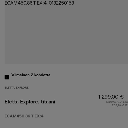
Viimeinen 2
kohdetta
ELETTA EXPLORE
1 299,00 €
Eletta Explore, titaani
Sisältää ALV-su
263,94 € (
ECAM450.86.T EX:4