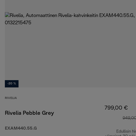
-20 %
RIVELIA
799,00 €
Rivelia Pebble Grey
949,0
EXAM440.55.G
Edullisin hi