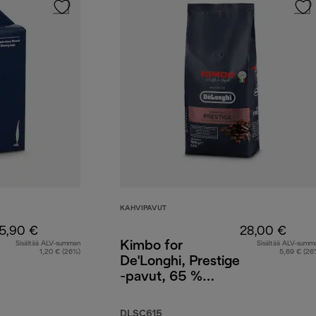
KAHVIPAVUT
5,90 €
28,00 €
Kimbo for
Sisältää ALV-summan
Sisältää ALV-summ
1,20 € (26%)
5,69 € (26
De'Longhi, Prestige
-pavut, 65 %
Arabicaa 35 %
Robustaa, 1 kg
DLSC615