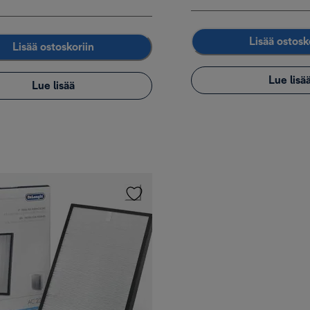
Lisää ostosk
Lisää ostoskoriin
Lue lisä
Lue lisää