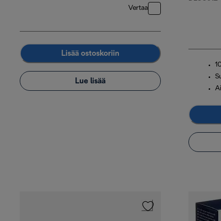
Vertaa
Lisää ostoskoriin
1
S
Lue lisää
A