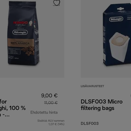
LISÄVARUSTEET
9,00 €
for
DLSF003 Micro
11,00 €
ghi, 100 %
filtering bags
Ehdotettu hinta
 -
avut, 250 g
Sisältää ALV-summan
9,90 €
alkuperäinen hinta 11,00 €
DLSF003
1,07 € (14%)