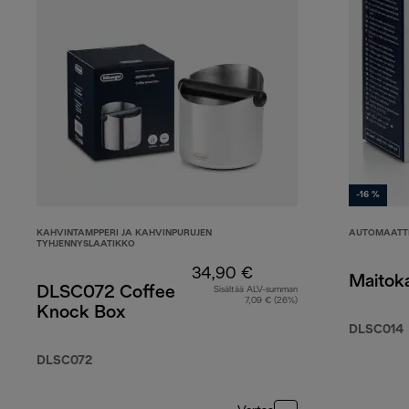
-16 %
KAHVINTAMPPERI JA KAHVINPURUJEN
AUTOMAATTI
TYHJENNYSLAATIKKO
34,90 €
Maitok
DLSC072 Coffee
Sisältää ALV-summan
7,09 € (26%)
Knock Box
DLSC014
DLSC072