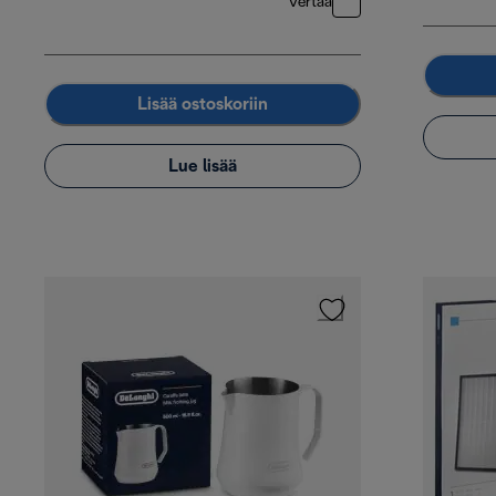
Vertaa
Lisää ostoskoriin
Lue lisää