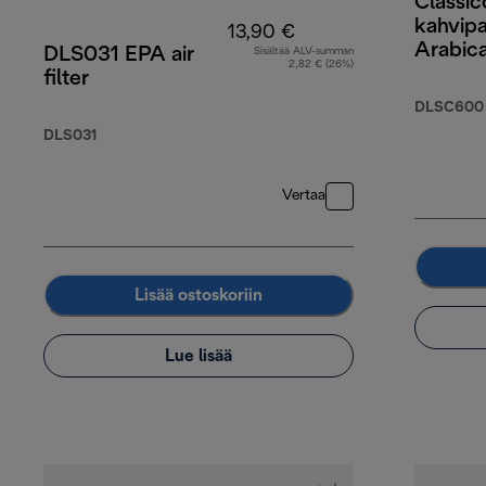
Classic
kahvip
13,90 €
Arabic
DLS031 EPA air
Sisältää ALV-summan
2,82 € (26%)
Robust
filter
DLSC600
DLS031
Vertaa
Lisää ostoskoriin
Lue lisää