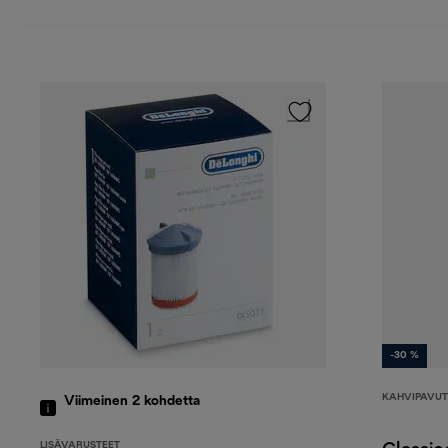
-30 %
KAHVIPAVUT
Viimeinen 2
kohdetta
LISÄVARUSTEET