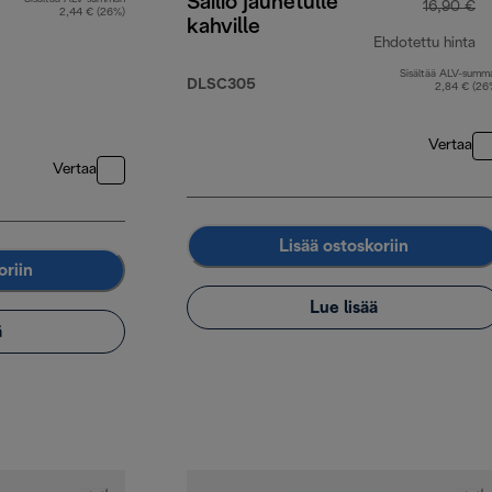
Säiliö jauhetulle
16,90 €
2,44 € (26%)
kahville
Ehdotettu hinta
Sisältää ALV-summ
al
DLSC305
2,84 € (26
Vertaa
Vertaa
Lisää ostoskoriin
oriin
Lue lisää
ä