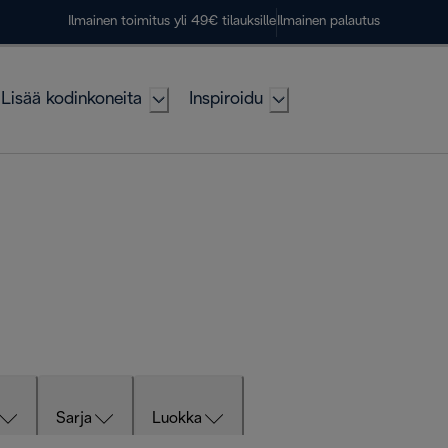
Ilmainen toimitus yli 49€ tilauksille
Ilmainen palautus
Lisää kodinkoneita
Inspiroidu
Sarja
Luokka