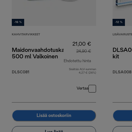
-16 %
-12 %
KAHVITARVIKKEET
LISÄVARUST
21,00 €
Maidonvaahdotuskannu
DLSA00
24,90 €
500 ml Valkoinen
kit
Ehdotettu hinta
Sisältää ALV-summan
alkuperäinen hinta 
DLSC081
DLSA008
4,27 € (26%)
Vertaa
Lisää ostoskoriin