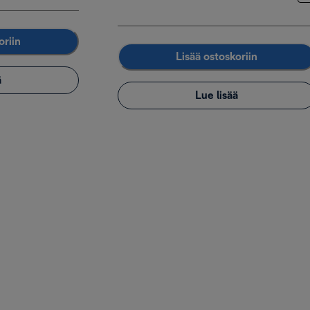
oriin
Lisää ostoskoriin
ä
Lue lisää