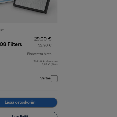
EET
29,00 €
8 Filters
32,90 €
Ehdotettu hinta
Sisältää ALV-summan
24,90 €
alkuperäinen hinta 32,90 €
5,89 € (26%)
Vertaa
Lisää ostoskoriin