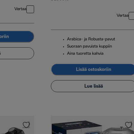
Vertaa
Vertaa
oriin
Arabica- ja Robusta-pavut
Suoraan pavuista kuppiin
ä
Aina tuoretta kahvia
Lisää ostoskoriin
Lue lisää