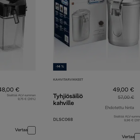
-14 %
KAHVITARVIKKEET
48,00 €
49,00 €
Tyhjiösäiliö
Sisältää ALV-summan
57,00 €
9,75 € (26%)
kahville
Ehdotettu hinta
Sisältää ALV-summ
al
DLSC068
9,96 € (26
Vertaa
Vertaa