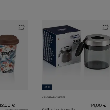
-17 %
KAHVITARVIKKEET
12,00 €
14,00 €
Sisältää ALV-summan