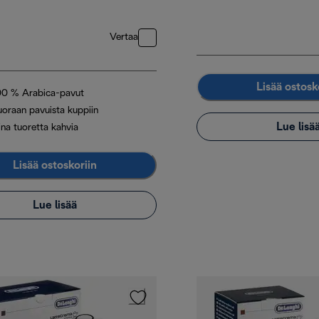
Vertaa
Lisää ostosk
00 % Arabica-pavut
uoraan pavuista kuppiin
Lue lisä
ina tuoretta kahvia
Lisää ostoskoriin
Lue lisää