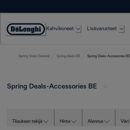
Skip
to
Content
Kahvikoneet
Lisävarusteet
Accessibility
Statement
Spring Deals General
Spring Deals BE
Spring Deals-Accessories BE
Spring Deals-Accessories BE
Tilauksen tekijä
Hinta
Alennus
Väri