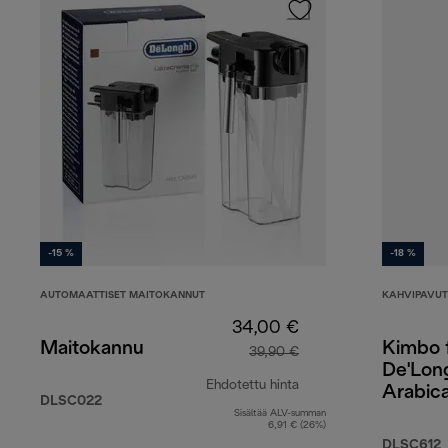
-15 %
-18 %
AUTOMAATTISET MAITOKANNUT
KAHVIPAVUT
34,00 €
Maitokannu
Kimbo 
39,90 €
De'Lon
Ehdotettu hinta
Arabica
DLSC022
kahvip
Sisältää ALV-summan
alkuperäinen hinta 3
6,91 € (26%)
DLSC612