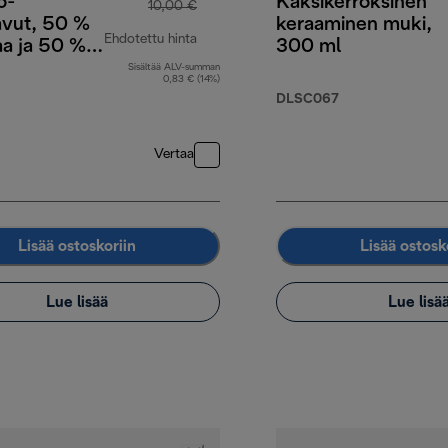
o-
Kaksikerroksinen
10,00 €
avut, 50 %
keraaminen muki,
Ehdotettu hinta
aa ja 50 %
300 ml
aa, 250 g
Sisältää ALV-summan
alkuperäinen hinta 10,00 €
0,83 € (14%)
DLSC067
Vertaa
Lisää ostoskoriin
Lisää ostosk
Lue lisää
Lue lisä