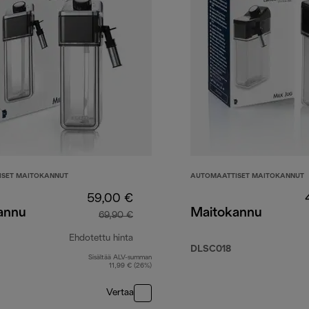
SET MAITOKANNUT
AUTOMAATTISET MAITOKANNUT
59,00 €
annu
Maitokannu
69,90 €
Ehdotettu hinta
DLSC018
Sisältää ALV-summan
alkuperäinen hinta 69,90 €
11,99 € (26%)
Vertaa