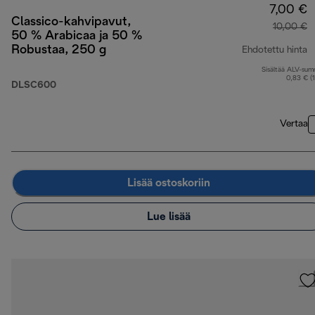
7,00 €
Classico-kahvipavut,
10,00 €
50 % Arabicaa ja 50 %
Robustaa, 250 g
Ehdotettu hinta
Sisältää ALV-su
a
0,83 € (
DLSC600
Vertaa
Lisää ostoskoriin
Lue lisää