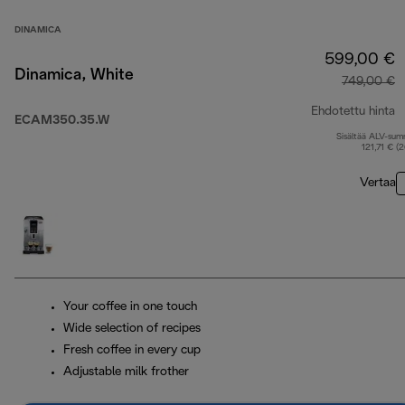
DINAMICA
599,00 €
Dinamica, White
749,00 €
Ehdotettu hinta
ECAM350.35.W
Sisältää ALV-su
a
121,71 € (
Vertaa
Your coffee in one touch
Wide selection of recipes
Fresh coffee in every cup
Adjustable milk frother