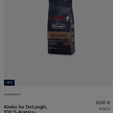
-18 %
KAHVIPAVUT
9,00 €
Kimbo for De'Longhi,
11,00 €
100 % Arabica -