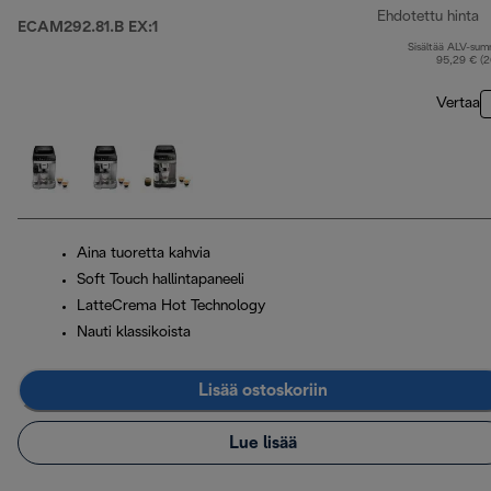
Ehdotettu hinta
ECAM292.81.B EX:1
Sisältää ALV-su
a
95,29 € (
Vertaa
Aina tuoretta kahvia
Soft Touch hallintapaneeli
LatteCrema Hot Technology
Nauti klassikoista
Lisää ostoskoriin
Lue lisää