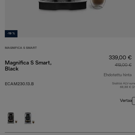
-19 %
MAGNIFICA S SMART
339,00 €
Magnifica S Smart,
419,00 €
Black
Ehdotettu hinta
ECAM230.13.B
Sisältää ALV-su
a
68,88 € (
Vertaa