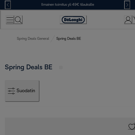
Skip
Ilmainen toimitus yli 49€ tilauksille
to
Content
Accessibility
Statement
Spring Deals General
Spring Deals BE
Spring Deals BE
Suodatin