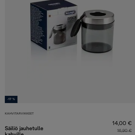
-17 %
KAHVITARVIKKEET
14,00 €
Säiliö jauhetulle
16,90 €
kahville