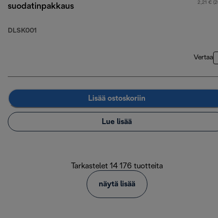
2,21 € (
suodatinpakkaus
DLSK001
Vertaa
Lisää ostoskoriin
Lue lisää
Tarkastelet 14 176 tuotteita
näytä lisää