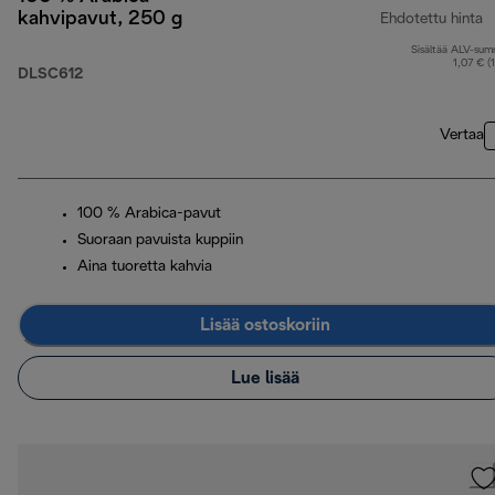
kahvipavut, 250 g
Ehdotettu hinta
Sisältää ALV-su
a
1,07 € (
DLSC612
Vertaa
100 % Arabica-pavut
Suoraan pavuista kuppiin
Aina tuoretta kahvia
Lisää ostoskoriin
Lue lisää