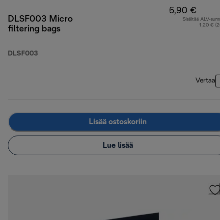
5,90 €
DLSF003 Micro
Sisältää ALV-su
1,20 € (
filtering bags
DLSF003
Vertaa
Lisää ostoskoriin
Lue lisää