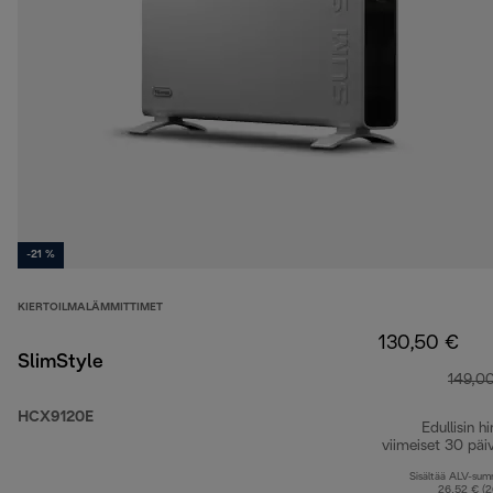
-21 %
KIERTOILMALÄMMITTIMET
130,50 €
SlimStyle
149,0
HCX9120E
Edullisin hi
viimeiset 30 päi
Sisältää ALV-su
26,52 € (