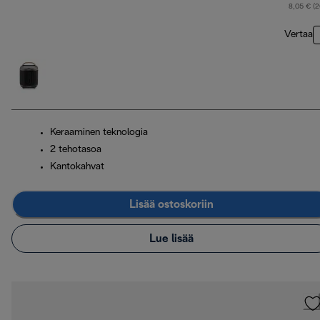
8,05 € (
Vertaa
Keraaminen teknologia
2 tehotasoa
Kantokahvat
Lisää ostoskoriin
Lue lisää