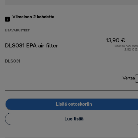
Viimeinen 2
kohdetta
LISÄVARUSTEET
13,90 €
DLS031 EPA air filter
Sisältää ALV-su
2,82 € (
DLS031
Vertaa
Lisää ostoskoriin
Lue lisää