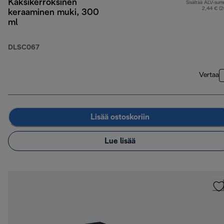
Kaksikerroksinen
Sisältää ALV-su
2,44 € (
keraaminen muki, 300
ml
DLSC067
Vertaa
Lisää ostoskoriin
Lue lisää