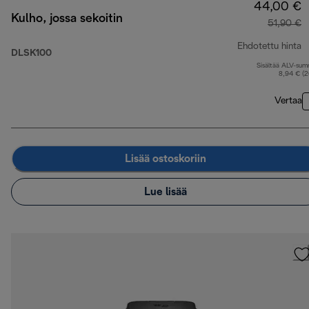
44,00 €
Kulho, jossa sekoitin
51,90 €
Ehdotettu hinta
DLSK100
Sisältää ALV-su
a
8,94 € (
Vertaa
Lisää ostoskoriin
Lue lisää