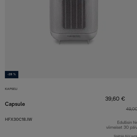
-28 %
KAPSELI
39,60 €
Capsule
49,0
HFX30C18.IW
Edullisin hi
viimeiset 30 päi
Sisältää ALV-su