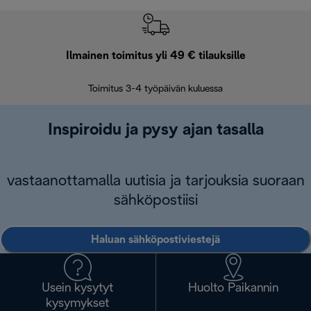
Ilmainen toimitus yli 49 € tilauksille
F
Toimitus 3-4 työpäivän kuluessa
Vap
Inspiroidu ja pysy ajan tasalla
vastaanottamalla uutisia ja tarjouksia suoraan
sähköpostiisi
Haluan sähköpostiviestejä
Usein kysytyt
Huolto Paikannin
kysymykset