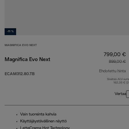
-11 %
MAGNIFICA EVO NEXT
799,00 €
Magnifica Evo Next
899,00 €
Ehdotettu hinta
ECAM312.80.TB
Sisältää ALV-su
a
162,35 € (
Vertaa
Vain tuoreinta kahvia
Käyttäjäystävällinen näyttö
LatteCrema Hot Technology