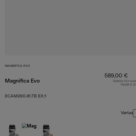
MAGNIFICA EVO
589,00 €
Magnifica Evo
Sisältää ALV-su
119,68 € (
ECAM290.81.TB EX:1
Vertaa