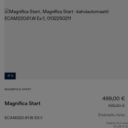
-0 %
MAGNIFICA START
499,00 €
Magnifica Start
499,90 €
Ehdotettu hinta
ECAM220.61.W EX:1
Sisältää ALV-su
a
101,39 € (