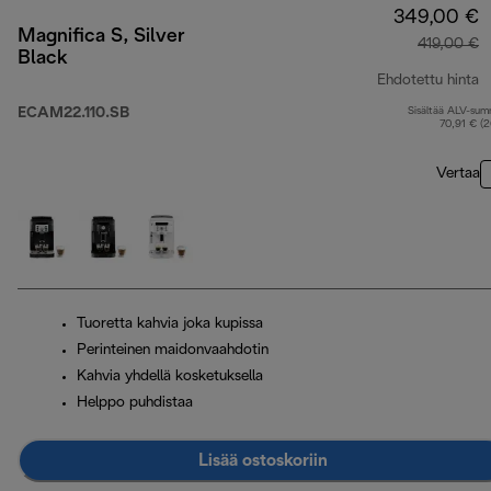
349,00 €
Magnifica S, Silver
419,00 €
Black
Ehdotettu hinta
ECAM22.110.SB
Sisältää ALV-su
a
70,91 € (
Vertaa
Tuoretta kahvia joka kupissa
Perinteinen maidonvaahdotin
Kahvia yhdellä kosketuksella
Helppo puhdistaa
Lisää ostoskoriin