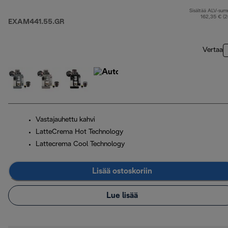
Sisältää ALV-su
a
162,35 € (
EXAM441.55.GR
Vertaa
Vastajauhettu kahvi
LatteCrema Hot Technology
Lattecrema Cool Technology
Lisää ostoskoriin
Lue lisää