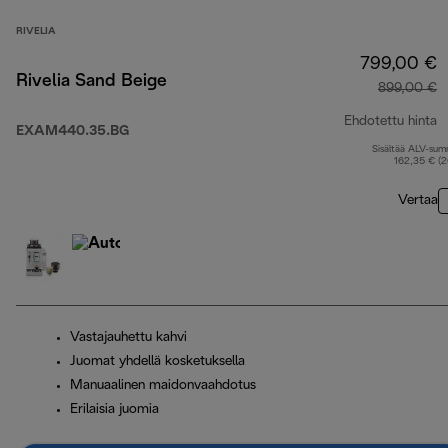
RIVELIA
799,00 €
Rivelia Sand Beige
899,00 €
Ehdotettu hinta
EXAM440.35.BG
Sisältää ALV-su
a
162,35 € (
Vertaa
Vastajauhettu kahvi
Juomat yhdellä kosketuksella
Manuaalinen maidonvaahdotus
Erilaisia juomia