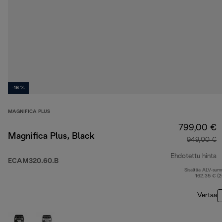
-16 %
MAGNIFICA PLUS
799,00 €
Magnifica Plus, Black
949,00 €
Ehdotettu hinta
ECAM320.60.B
Sisältää ALV-su
a
162,35 € (
Vertaa