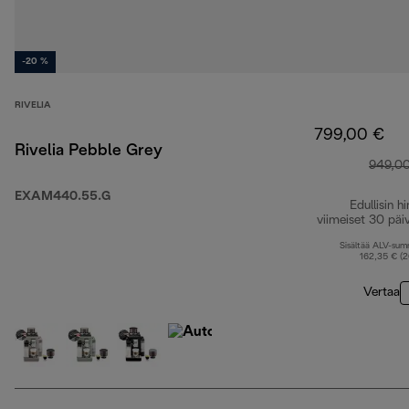
-20 %
RIVELIA
799,00 €
Rivelia Pebble Grey
949,0
EXAM440.55.G
Edullisin hi
viimeiset 30 päi
Sisältää ALV-su
162,35 € (
Vertaa