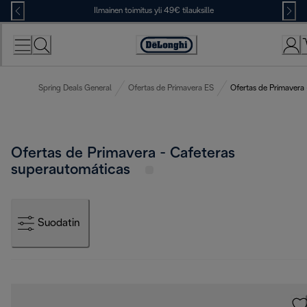
Skip
Ilmainen toimitus yli 49€ tilauksille
to
Content
Accessibility
Statement
Spring Deals General
Ofertas de Primavera ES
Ofertas de Primavera 
Ofertas de Primavera - Cafeteras
superautomáticas
Suodatin