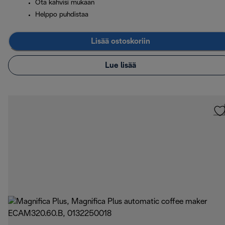
Ota kahvisi mukaan
Helppo puhdistaa
Lisää ostoskoriin
Lue lisää