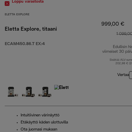
Loppu varastosta
ELETTA EXPLORE
999,00 €
Eletta Explore, titaani
1 099,0
ECAM450.86.T EX:4
Edullisin hi
viimeiset 30 päi
Sisältää ALV-su
202,98 € (
Vertaa
Intuitiivinen värinäyttö
Etäkäyttö käden ulottuvilla
Ota juomasi mukaan