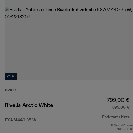
-11 %
RIVELIA
799,00 €
Rivelia Arctic White
899,00 €
Ehdotettu hinta
EXAM440.35.W
Sisältää ALV-su
a
162,35 € (