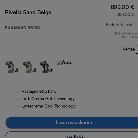
899,00 €
Rivelia Sand Beige
999,00 €
Ehdotettu hinta
EXAM440.55.BG
Sisältää ALV-su
a
182,67 € (
Vertaa
Vastajauhettu kahvi
LatteCrema Hot Technology
Lattecrema Cool Technology
Lisää ostoskoriin
Lue lisää