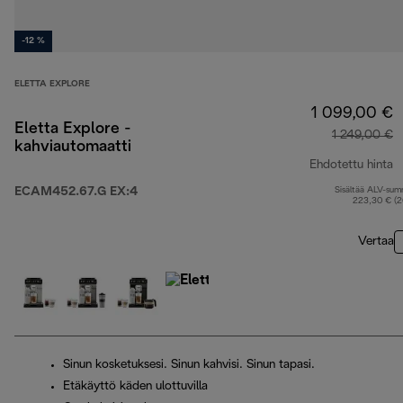
-12 %
ELETTA EXPLORE
1 099,00 €
Eletta Explore -
1 249,00 €
kahviautomaatti
Ehdotettu hinta
ECAM452.67.G EX:4
Sisältää ALV-su
a
223,30 € (
Vertaa
Sinun kosketuksesi. Sinun kahvisi. Sinun tapasi.
Etäkäyttö käden ulottuvilla