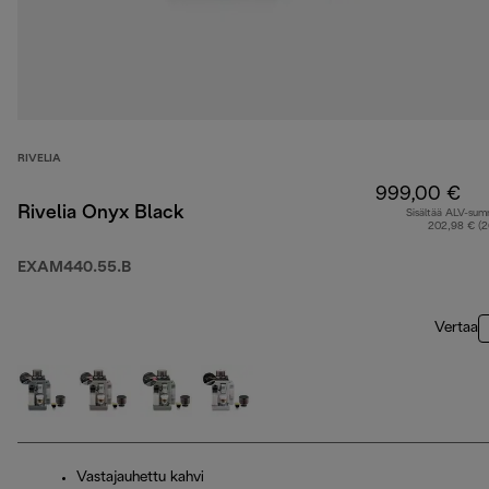
RIVELIA
999,00 €
Rivelia Onyx Black
Sisältää ALV-su
202,98 € (
EXAM440.55.B
Vertaa
Vastajauhettu kahvi