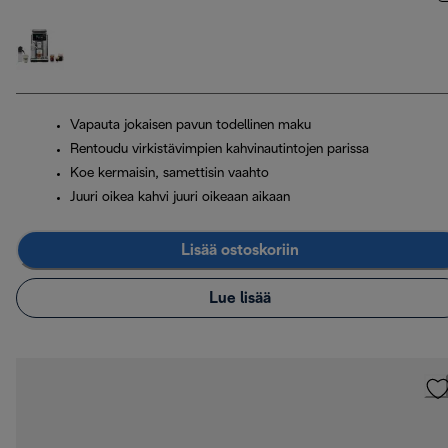
Vapauta jokaisen pavun todellinen maku
Rentoudu virkistävimpien kahvinautintojen parissa
Koe kermaisin, samettisin vaahto
Juuri oikea kahvi juuri oikeaan aikaan
Lisää ostoskoriin
Lue lisää