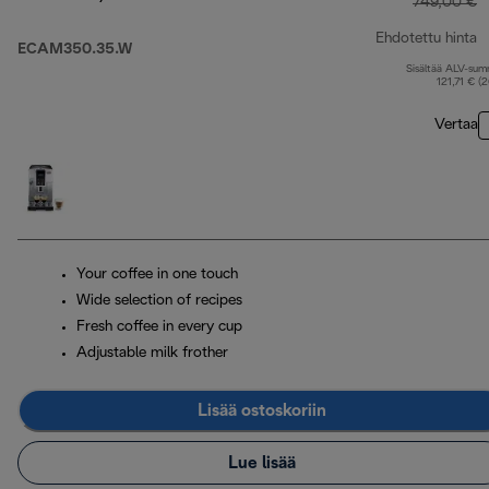
749,00 €
Ehdotettu hinta
ECAM350.35.W
Sisältää ALV-su
a
121,71 € (
Vertaa
Your coffee in one touch
Wide selection of recipes
Fresh coffee in every cup
Adjustable milk frother
Lisää ostoskoriin
Lue lisää