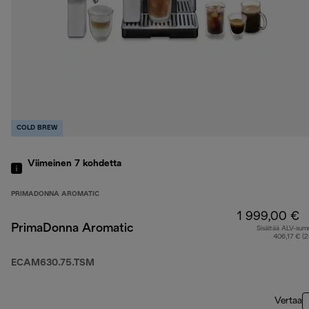
COLD BREW
Viimeinen 7
kohdetta
PRIMADONNA AROMATIC
1 999,00 €
PrimaDonna Aromatic
Sisältää ALV-su
406,17 € (
ECAM630.75.TSM
Vertaa