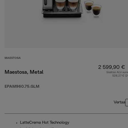
MAESTOSA
2 599,90 €
Maestosa, Metal
Sisältää ALV-su
528,27 € (
EPAM960.75.GLM
Vertaa
LatteCrema Hot Technology