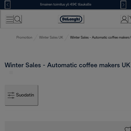
Skip
Ilmainen toimitus yli 49€ tilauksille
to
Content
Accessibility
Statement
Promotion
Winter Sales UK
Winter Sales - Automatic coffee makers
Winter Sales - Automatic coffee makers UK
Suodatin