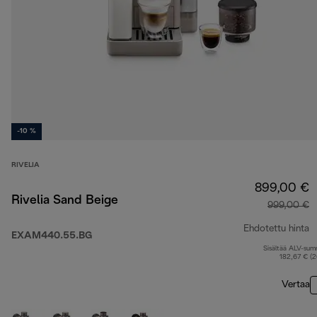
-10 %
RIVELIA
899,00 €
Rivelia Sand Beige
999,00 €
Ehdotettu hinta
EXAM440.55.BG
Sisältää ALV-su
a
182,67 € (
Vertaa