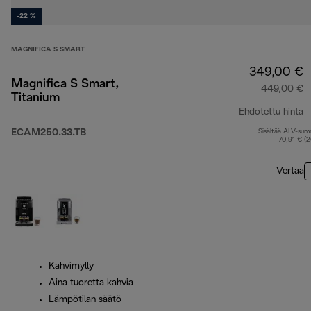
-22 %
MAGNIFICA S SMART
349,00 €
Magnifica S Smart,
449,00 €
Titanium
Ehdotettu hinta
ECAM250.33.TB
Sisältää ALV-su
a
70,91 € (
Vertaa
Kahvimylly
Aina tuoretta kahvia
Lämpötilan säätö