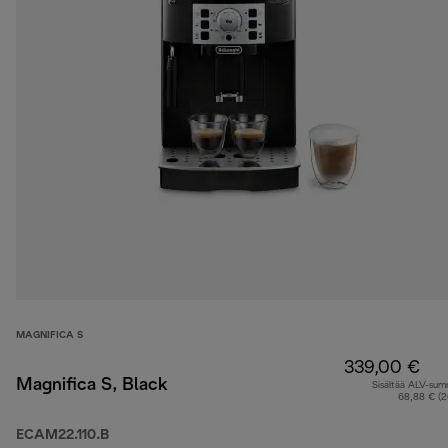
MAGNIFICA S
339,00 €
Magnifica S, Black
Sisältää ALV-su
68,88 € (
ECAM22.110.B