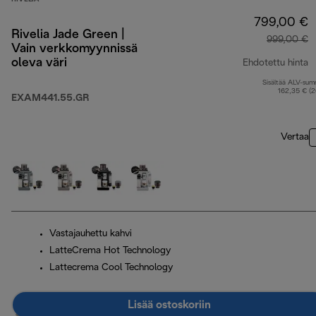
799,00 €
Rivelia Jade Green |
999,00 €
Vain verkkomyynnissä
oleva väri
Ehdotettu hinta
Sisältää ALV-su
a
162,35 € (
EXAM441.55.GR
Vertaa
Vastajauhettu kahvi
LatteCrema Hot Technology
Lattecrema Cool Technology
Lisää ostoskoriin