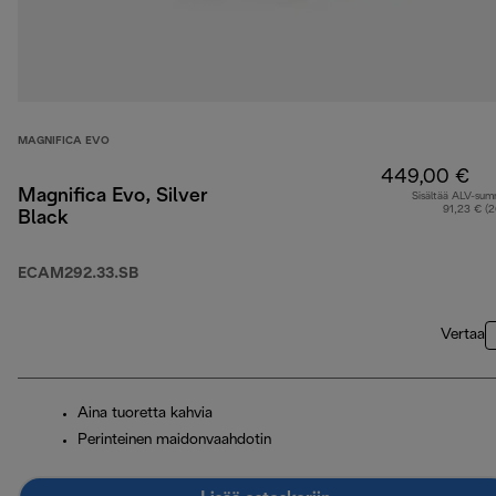
MAGNIFICA EVO
449,00 €
Magnifica Evo, Silver
Sisältää ALV-su
91,23 € (
Black
ECAM292.33.SB
Vertaa
Aina tuoretta kahvia
Perinteinen maidonvaahdotin