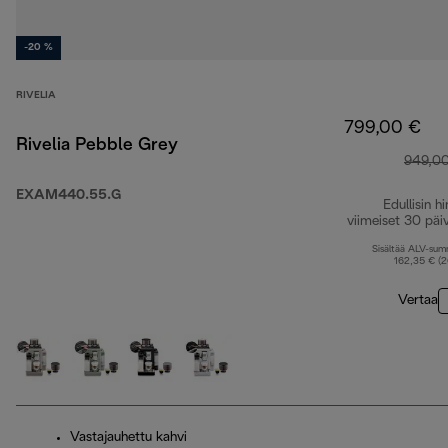
-20 %
RIVELIA
799,00 €
Rivelia Pebble Grey
949,0
EXAM440.55.G
Edullisin hi
viimeiset 30 päi
Sisältää ALV-su
162,35 € (
Vertaa
Vastajauhettu kahvi