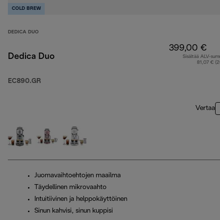
COLD BREW
DEDICA DUO
399,00 €
Dedica Duo
Sisältää ALV-su
81,07 € (
EC890.GR
Vertaa
Juomavaihtoehtojen maailma
Täydellinen mikrovaahto
Intuitiivinen ja helppokäyttöinen
Sinun kahvisi, sinun kuppisi