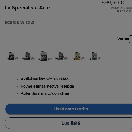
599,90 €
La Specialista Arte
Sisältää ALV-su
121,89 € (
EC9155.W EX:2
Vertaa
Aktiivinen lämpötilan säätö
Kolme esimääritettyä reseptiä
Autenttisia maitoluomuksia
Lisää ostoskoriin
Lue lisää