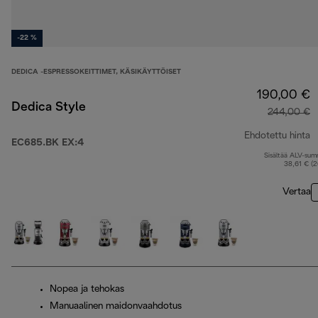
-22 %
DEDICA -ESPRESSOKEITTIMET, KÄSIKÄYTTÖISET
190,00 €
Dedica Style
244,00 €
Ehdotettu hinta
EC685.BK EX:4
Sisältää ALV-su
a
38,61 € (
Vertaa
Nopea ja tehokas
Manuaalinen maidonvaahdotus