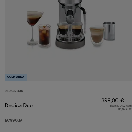
COLD BREW
DEDICA DUO
399,00 €
Dedica Duo
Sisältää ALV-su
81,07 € (
EC890.M