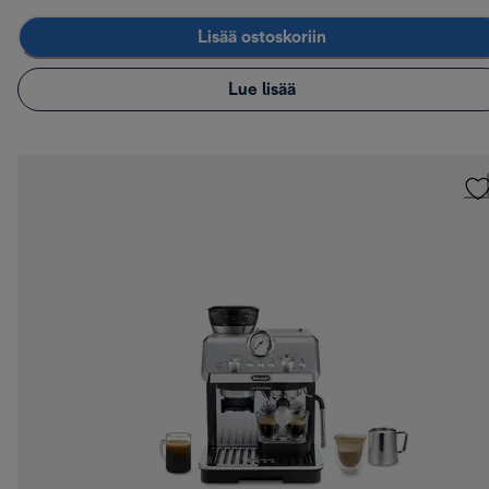
Lisää ostoskoriin
Lue lisää