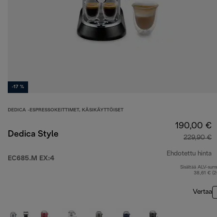
-17 %
DEDICA -ESPRESSOKEITTIMET, KÄSIKÄYTTÖISET
190,00 €
Dedica Style
229,90 €
Ehdotettu hinta
EC685.M EX:4
Sisältää ALV-su
a
38,61 € (
Vertaa