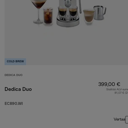
COLD BREW
DEDICA DUO
399,00 €
Dedica Duo
Sisältää ALV-su
81,07 € (
EC890.WI
Vertaa