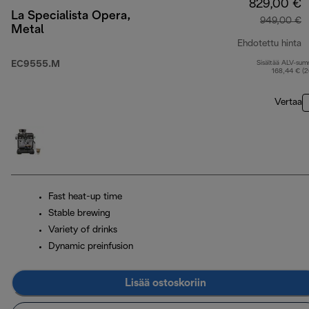
829,00 €
La Specialista Opera,
949,00 €
Metal
Ehdotettu hinta
EC9555.M
Sisältää ALV-su
a
168,44 € (
Vertaa
Fast heat-up time
Stable brewing
Variety of drinks
Dynamic preinfusion
Lisää ostoskoriin