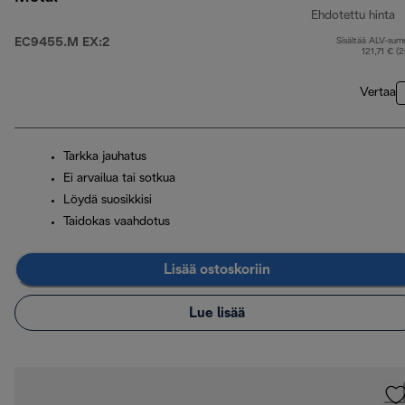
Ehdotettu hinta
EC9455.M EX:2
Sisältää ALV-su
a
121,71 € (
Vertaa
Tarkka jauhatus
Ei arvailua tai sotkua
Löydä suosikkisi
Taidokas vaahdotus
Lisää ostoskoriin
Lue lisää