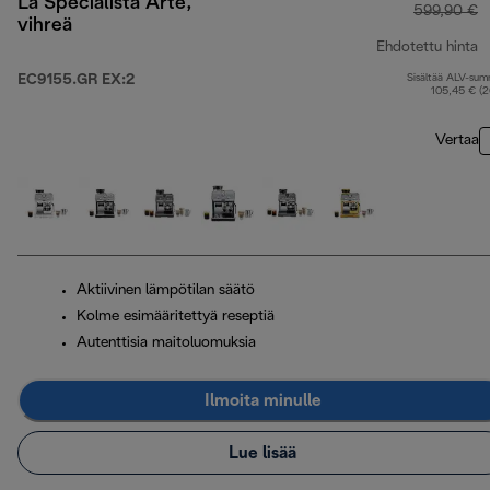
La Specialista Arte,
599,90 €
vihreä
Ehdotettu hinta
EC9155.GR EX:2
Sisältää ALV-su
a
105,45 € (
Vertaa
Aktiivinen lämpötilan säätö
Kolme esimääritettyä reseptiä
Autenttisia maitoluomuksia
Ilmoita minulle
Lue lisää