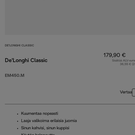
DE'LONGHI CLASSIC
179,90 €
De'Longhi Classic
Sisältää ALV-su
36,55 € (
EM450.M
Vertaa
Kuumentaa nopeasti
Laaja valikoima erilaisia juomia
Sinun kahvisi, sinun kuppisi