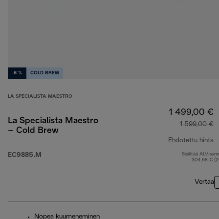
-6 %
COLD BREW
LA SPECIALISTA MAESTRO
1 499,00 €
La Specialista Maestro
1 599,00 €
– Cold Brew
Ehdotettu hinta
EC9885.M
Sisältää ALV-su
a
304,58 € (
Vertaa
Nopea kuumeneminen