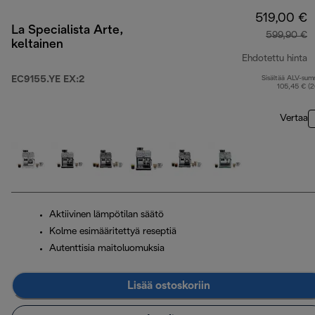
519,00 €
La Specialista Arte,
599,90 €
keltainen
Ehdotettu hinta
EC9155.YE EX:2
Sisältää ALV-su
a
105,45 € (
Vertaa
Aktiivinen lämpötilan säätö
Kolme esimääritettyä reseptiä
Autenttisia maitoluomuksia
Lisää ostoskoriin