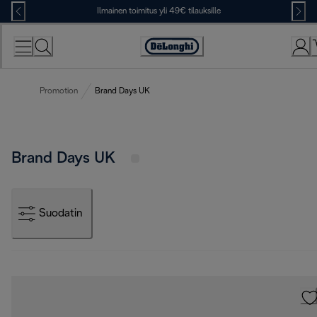
Skip
Ilmainen toimitus yli 49€ tilauksille
to
Content
Accessibility
Statement
Promotion
Brand Days UK
Brand Days UK
Suodatin