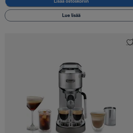
Lisää ostoskoriin
Lue lisää