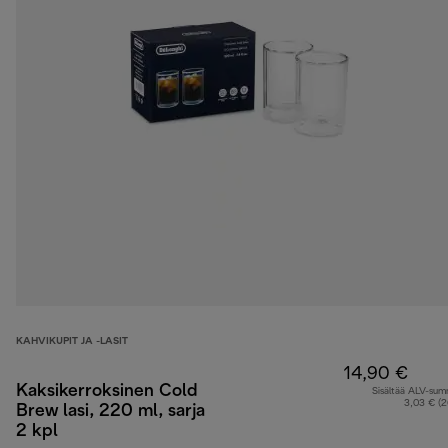
KAHVIKUPIT JA -LASIT
14,90 €
Kaksikerroksinen Cold
Sisältää ALV-su
3,03 € (
Brew lasi, 220 ml, sarja
2 kpl