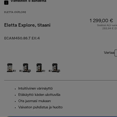
Viimeinen 5
kohdetta
ELETTA EXPLORE
1 299,00 €
Eletta Explore, titaani
Sisältää ALV-su
263,94 € (
ECAM450.86.T EX:4
Vertaa
Intuitiivinen värinäyttö
Etäkäyttö käden ulottuvilla
Ota juomasi mukaan
Vaivaton puhdistus ja huolto