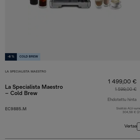
-6 %
COLD BREW
LA SPECIALISTA MAESTRO
1 499,00 €
La Specialista Maestro
1 599,00 €
– Cold Brew
Ehdotettu hinta
EC9885.M
Sisältää ALV-su
a
304,58 € (
Vertaa