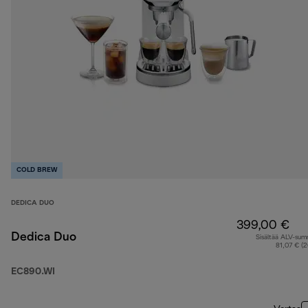
COLD BREW
DEDICA DUO
399,00 €
Dedica Duo
Sisältää ALV-su
81,07 € (
EC890.WI