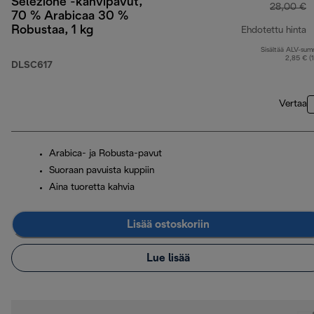
Selezione -kahvipavut,
28,00 €
70 % Arabicaa 30 %
Robustaa, 1 kg
Ehdotettu hinta
Sisältää ALV-su
a
2,85 € (
DLSC617
Vertaa
Arabica- ja Robusta-pavut
Suoraan pavuista kuppiin
Aina tuoretta kahvia
Lisää ostoskoriin
Lue lisää