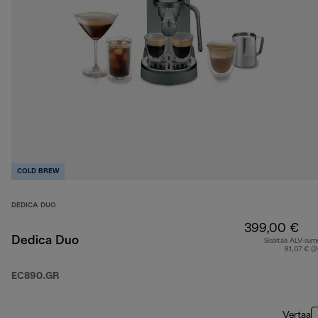
COLD BREW
DEDICA DUO
399,00 €
Dedica Duo
Sisältää ALV-su
81,07 € (
EC890.GR
Vertaa