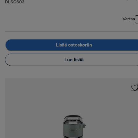
DLSC603
Vertaa
Lisää ostoskoriin
Lue lisää