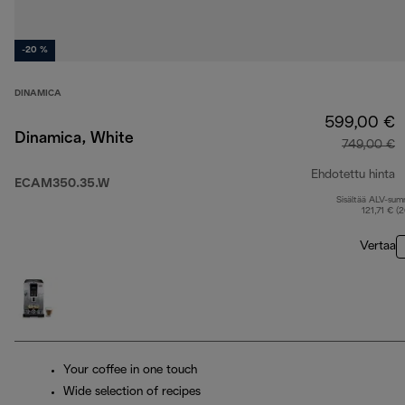
-20 %
DINAMICA
599,00 €
Dinamica, White
749,00 €
Ehdotettu hinta
ECAM350.35.W
Sisältää ALV-su
a
121,71 € (
Vertaa
Your coffee in one touch
Wide selection of recipes