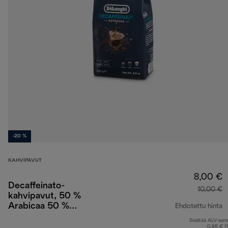
-20 %
KAHVIPAVUT
8,00 €
Decaffeinato-
10,00 €
kahvipavut, 50 %
Arabicaa 50 %
Ehdotettu hinta
Robustaa, 250 g
Sisältää ALV-su
a
0,95 € (