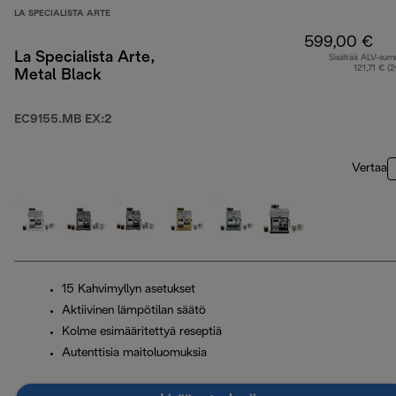
LA SPECIALISTA ARTE
599,00 €
La Specialista Arte,
Sisältää ALV-su
121,71 € (
Metal Black
EC9155.MB EX:2
Vertaa
15 Kahvimyllyn asetukset
Aktiivinen lämpötilan säätö
Kolme esimääritettyä reseptiä
Autenttisia maitoluomuksia