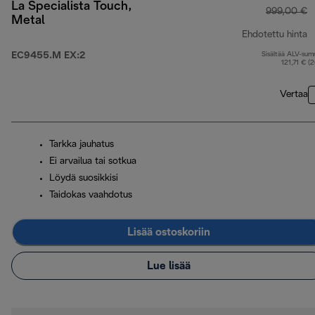
La Specialista Touch,
999,00 €
Metal
Ehdotettu hinta
EC9455.M EX:2
Sisältää ALV-su
a
121,71 € (
Vertaa
Tarkka jauhatus
Ei arvailua tai sotkua
Löydä suosikkisi
Taidokas vaahdotus
Lisää ostoskoriin
Lue lisää