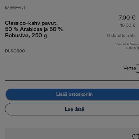
KAHVIPAVUT
7,00 €
Classico-kahvipavut,
10,00 €
50 % Arabicaa ja 50 %
Robustaa, 250 g
Ehdotettu hinta
Sisältää ALV-su
a
0,83 € (
DLSC600
Vertaa
Lisää ostoskoriin
Lue lisää