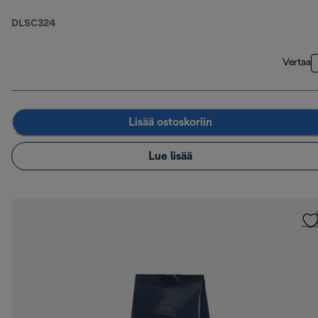
DLSC324
Vertaa
Lisää ostoskoriin
Lue lisää