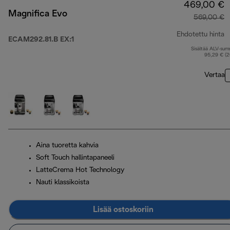
469,00 €
Magnifica Evo
569,00 €
Ehdotettu hinta
ECAM292.81.B EX:1
Sisältää ALV-su
a
95,29 € (
Vertaa
Aina tuoretta kahvia
Soft Touch hallintapaneeli
LatteCrema Hot Technology
Nauti klassikoista
Lisää ostoskoriin