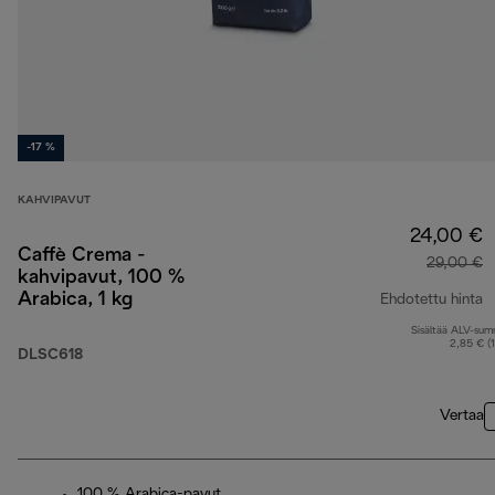
-17 %
KAHVIPAVUT
24,00 €
Caffè Crema -
29,00 €
kahvipavut, 100 %
Arabica, 1 kg
Ehdotettu hinta
Sisältää ALV-su
a
2,85 € (
DLSC618
Vertaa
100 % Arabica-pavut