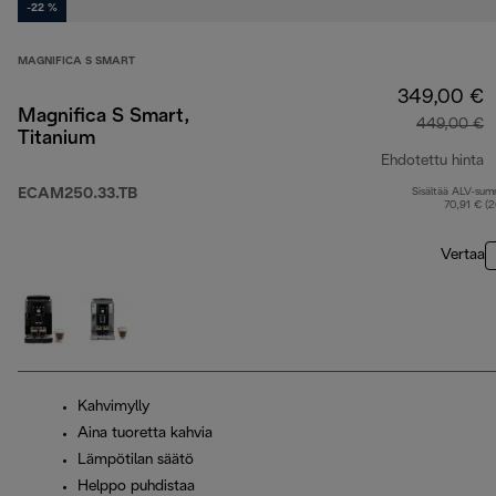
-22 %
MAGNIFICA S SMART
349,00 €
Magnifica S Smart,
449,00 €
Titanium
Ehdotettu hinta
ECAM250.33.TB
Sisältää ALV-su
a
70,91 € (
Vertaa
Kahvimylly
Aina tuoretta kahvia
Lämpötilan säätö
Helppo puhdistaa