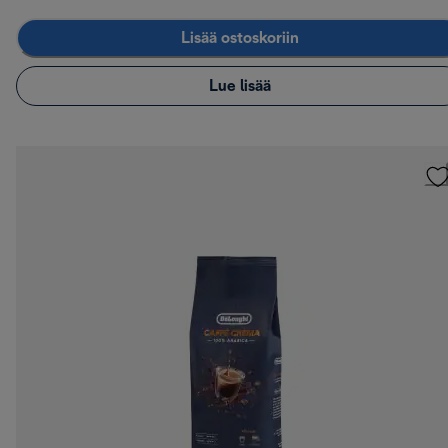
Lisää ostoskoriin
Lue lisää