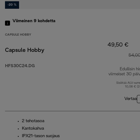
-20 %
Viimeinen 9
kohdetta
CAPSULE HOBBY
49,50 €
Capsule Hobby
54,0
HFS30C24.DG
Edullisin hi
viimeiset 30 päi
Sisältää ALV-su
10,06 € (
Vertaa
2 tehotasoa
Kantokahva
IPX21-tason suojaus