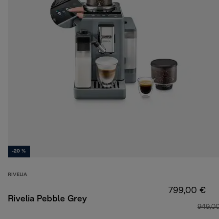
-20 %
RIVELIA
799,00 €
Rivelia Pebble Grey
949,0