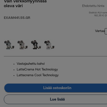
Vain verkkomyynnissä
oleva väri
Ehdotettu hinta
Sisältää ALV-su
a
162,35 € (
EXAM441.55.GR
Vertaa
Vastajauhettu kahvi
LatteCrema Hot Technology
Lattecrema Cool Technology
Lisää ostoskoriin
Lue lisää