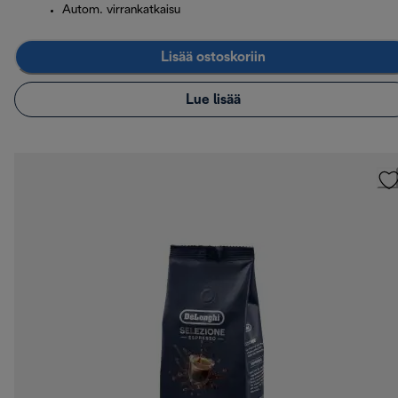
Autom. virrankatkaisu
Lisää ostoskoriin
Lue lisää