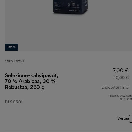
-30 %
KAHVIPAVUT
7,00 €
Selezione-kahvipavut,
10,00 €
70 % Arabicaa, 30 %
Robustaa, 250 g
Ehdotettu hinta
Sisältää ALV-su
a
0,83 € (
DLSC601
Vertaa