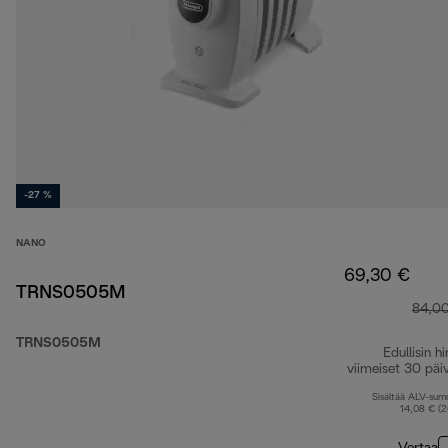
-27 %
NANO
69,30 €
TRNS0505M
84,0
TRNS0505M
Edullisin hi
viimeiset 30 päi
Sisältää ALV-su
14,08 € (