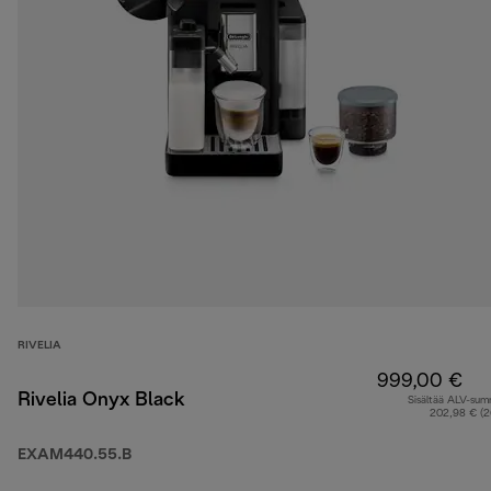
RIVELIA
999,00 €
Rivelia Onyx Black
Sisältää ALV-su
202,98 € (
EXAM440.55.B