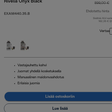
Rivelia Onyx Black
899,00 €
Ehdotettu hinta
EXAM440.35.B
Sisältää ALV-su
a
162,35 € (
Vertaa
Vastajauhettu kahvi
Juomat yhdellä kosketuksella
Manuaalinen maidonvaahdotus
Erilaisia juomia
Lisää ostoskoriin
Lue lisää