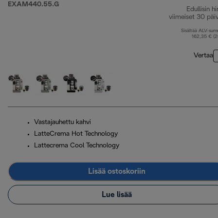
EXAM440.55.G
Edullisin hi
viimeiset 30 päi
Sisältää ALV-su
162,35 € (
Vertaa
Vastajauhettu kahvi
LatteCrema Hot Technology
Lattecrema Cool Technology
Lisää ostoskoriin
Lue lisää