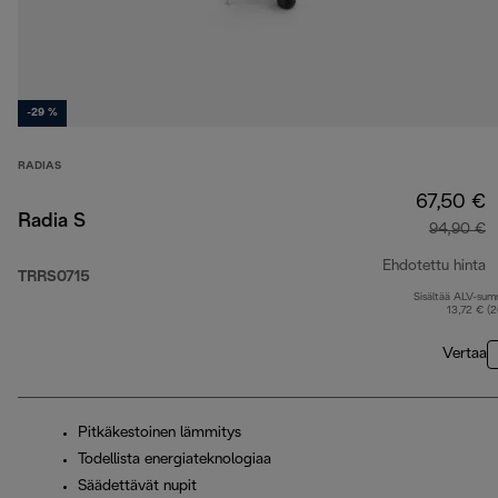
-29 %
RADIAS
67,50 €
Radia S
94,90 €
Ehdotettu hinta
TRRS0715
Sisältää ALV-su
a
13,72 € (
Vertaa
Pitkäkestoinen lämmitys
Todellista energiateknologiaa
Säädettävät nupit