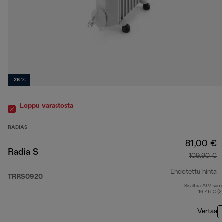
-26 %
Loppu varastosta
RADIAS
81,00 €
Radia S
109,90 €
Ehdotettu hinta
TRRS0920
Sisältää ALV-su
a
16,46 € (
Vertaa