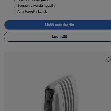
Suoraan pavuista kuppiin
Aina tuoretta kahvia
Lisää ostoskoriin
Lue lisää