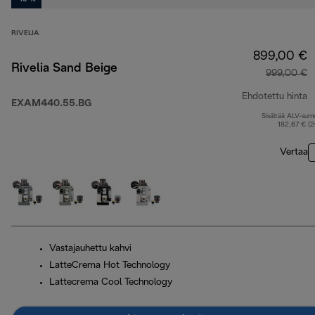
RIVELIA
899,00 €
Rivelia Sand Beige
999,00 €
Ehdotettu hinta
EXAM440.55.BG
Sisältää ALV-su
a
182,67 € (
Vertaa
Vastajauhettu kahvi
LatteCrema Hot Technology
Lattecrema Cool Technology