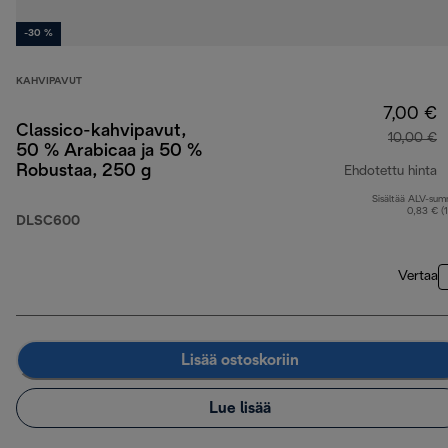
-30 %
KAHVIPAVUT
7,00 €
Classico-kahvipavut,
10,00 €
50 % Arabicaa ja 50 %
Robustaa, 250 g
Ehdotettu hinta
Sisältää ALV-su
a
0,83 € (
DLSC600
Vertaa
Lisää ostoskoriin
Lue lisää