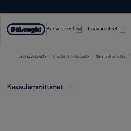
Skip
to
Content
Kahvikoneet
Lisävarusteet
Accessibility
Statement
Lisää kodinkoneita
Ilmastoinnin mukavuutta
Siirrettävä lämmitys
Kaasulämmittimet