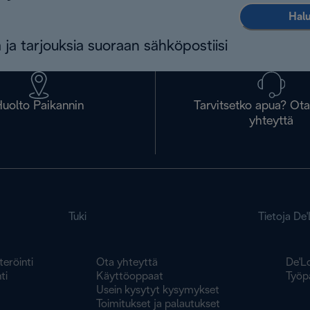
Halu
 ja tarjouksia suoraan sähköpostiisi
uolto Paikannin
Tarvitsetko apua? Ot
yhteyttä
Tuki
Tietoja De
teröinti
Ota yhteyttä
De'L
ti
Käyttöoppaat
Työp
Usein kysytyt kysymykset
Toimitukset ja palautukset