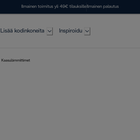
Ilmainen toimitus yli 49€ tilauksille
Ilmainen palautus
Lisää kodinkoneita
Inspiroidu
Kaasulämmittimet