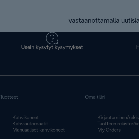
vastaanottamalla uutisia
Usein kysytyt kysymykset
H
Tuotteet
Oma tilini
Kahvikoneet
Kirjautuminen/rekis
Kahviautomaatit
Tuotteen rekisteröin
Manuaaliset kahvikoneet
My Orders