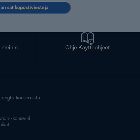
an sähköpostiviestejä
a meihin
Ohje Käyttöohjeet
'Longhi-konsernista
onghi-konserni
aikat