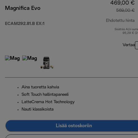
469,00 €
Magnifica Evo
569,00 €
Ehdotettu hinta
ECAM292.81.B EX:1
Sisältää ALV-su
a
95,29 € (
Vertaa
Aina tuoretta kahvia
Soft Touch hallintapaneeli
LatteCrema Hot Technology
Nauti klassikoista
Lisää ostoskoriin