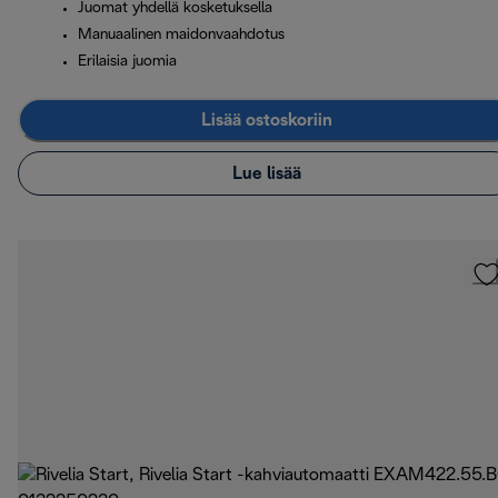
Juomat yhdellä kosketuksella
Manuaalinen maidonvaahdotus
Erilaisia juomia
Lisää ostoskoriin
Lue lisää