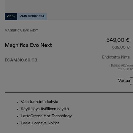
-18 %
VAIN VERKOSSA
MAGNIFICA EVO NEXT
549,00 €
Magnifica Evo Next
669,00 €
Ehdotettu hinta
ECAM310.60.GB
Sisältää ALV-su
a
111,55 € (
Vertaa
Vain tuoreinta kahvia
Käyttäjäystävällinen näyttö
LatteCrema Hot Technology
Laaja juomavalikoima