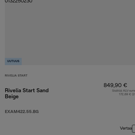
UUTUUS
RIVELIA START
849,90 €
Rivelia Start Sand
Sisältää ALV-su
172,69 € (
Beige
EXAM422.55.BG
Vertaa