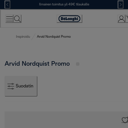
Skip
Ilmainen toimitus yli 49€ tilauksille
to
Content
Accessibility
Statement
Inspiroidu
Arvid Nordquist Promo
Arvid Nordquist Promo
Suodatin