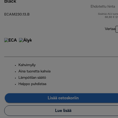
Black
Ehdotettu hinta
ECAM230.13.B
Sisältää ALV-su
a
68,88 € (
Vertaa
Kahvimylly
Aina tuoretta kahvia
Lämpötilan säätö
Helppo puhdistaa
Lisää ostoskoriin
Lue lisää