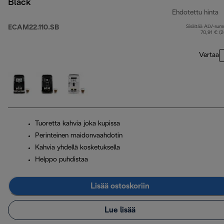
Black
Ehdotettu hinta
ECAM22.110.SB
Sisältää ALV-su
a
70,91 € (
Vertaa
Tuoretta kahvia joka kupissa
Perinteinen maidonvaahdotin
Kahvia yhdellä kosketuksella
Helppo puhdistaa
Lisää ostoskoriin
Lue lisää