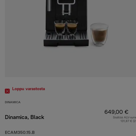
Loppu varastosta
DINAMICA
649,00 €
Dinamica, Black
Sisältää ALV-su
131,87 € (
ECAM350.15.B