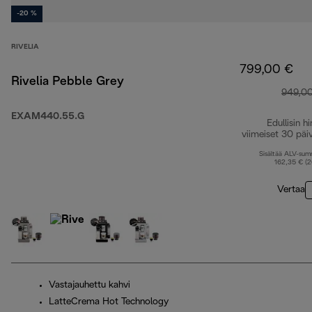
-20 %
RIVELIA
799,00 €
Rivelia Pebble Grey
949,0
EXAM440.55.G
Edullisin hi
viimeiset 30 päi
Sisältää ALV-su
162,35 € (
Vertaa
Vastajauhettu kahvi
LatteCrema Hot Technology