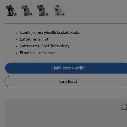
Useita juomia yhdellä kosketuksella
LatteCrema Hot
Lattecrema Cool Technology
Ei sotkua, vain kahvia
Lisää ostoskoriin
Lue lisää