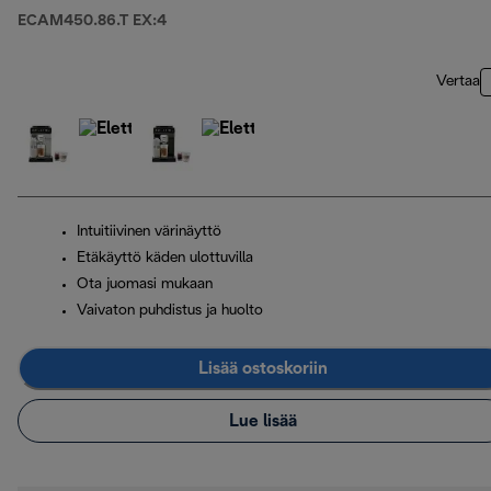
ECAM450.86.T EX:4
Vertaa
Intuitiivinen värinäyttö
Etäkäyttö käden ulottuvilla
Ota juomasi mukaan
Vaivaton puhdistus ja huolto
Lisää ostoskoriin
Lue lisää