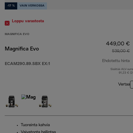
-17 %
VAIN VERKOSSA
Loppu varastosta
MAGNIFICA EVO
449,00 €
Magnifica Evo
539,00 €
Ehdotettu hinta
ECAM290.89.SBX EX:1
Sisältää ALV-su
a
91,23 € (
Vertaa
Tuoreinta kahvia
Vaivatonta hallintaa