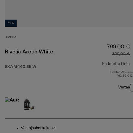
-11 %
RIVELIA
799,00 €
Rivelia Arctic White
899,00 €
Ehdotettu hinta
EXAM440.35.W
Sisältää ALV-su
a
162,35 € (
Vertaa
Vastajauhettu kahvi