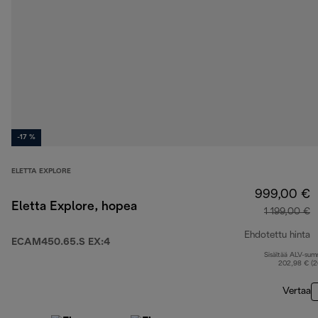
-17 %
ELETTA EXPLORE
999,00 €
Eletta Explore, hopea
1 199,00 €
Ehdotettu hinta
ECAM450.65.S EX:4
Sisältää ALV-su
a
202,98 € (
Vertaa