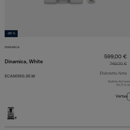
-20 %
DINAMICA
599,00 €
Dinamica, White
749,00 €
Ehdotettu hinta
ECAM350.35.W
Sisältää ALV-su
a
121,71 € (
Vertaa