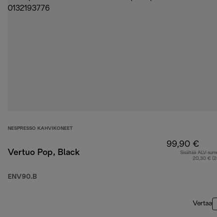
NESPRESSO KAHVIKONEET
99,90 €
Vertuo Pop, Black
Sisältää ALV-su
20,30 € (
ENV90.B
Vertaa