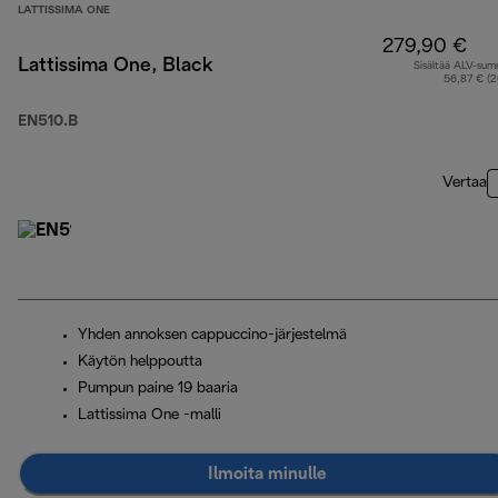
LATTISSIMA ONE
279,90 €
Lattissima One, Black
Sisältää ALV-su
56,87 € (
EN510.B
Vertaa
Yhden annoksen cappuccino-järjestelmä
Käytön helppoutta
Pumpun paine 19 baaria
Lattissima One -malli
Ilmoita minulle