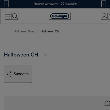
Skip
Ilmainen toimitus yli 49€ tilauksille
to
Content
Accessibility
Statement
Halloween Deals
Halloween CH
Halloween CH
Suodatin