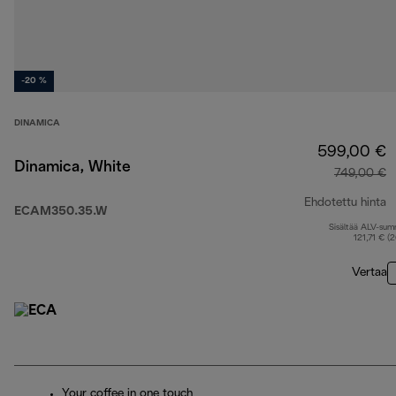
-20 %
DINAMICA
599,00 €
Dinamica, White
749,00 €
Ehdotettu hinta
ECAM350.35.W
Sisältää ALV-su
a
121,71 € (
Vertaa
Your coffee in one touch