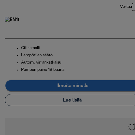
Vertaa
Citiz-malli
Lämpötilan säätö
Autom. virrankatkaisu
Pumpun paine 19 baaria
Ilmoita minulle
Lue lisää