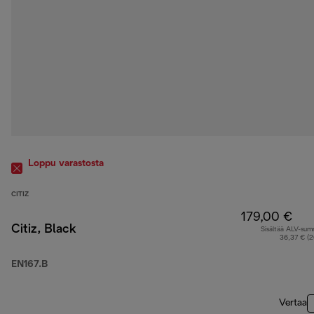
Loppu varastosta
CITIZ
179,00 €
Citiz, Black
Sisältää ALV-su
36,37 € (
EN167.B
Vertaa