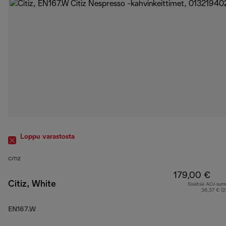
Loppu varastosta
CITIZ
179,00 €
Citiz, White
Sisältää ALV-su
36,37 € (
EN167.W