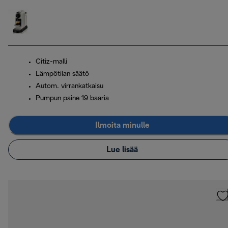
Citiz-malli
Lämpötilan säätö
Autom. virrankatkaisu
Pumpun paine 19 baaria
Ilmoita minulle
Lue lisää