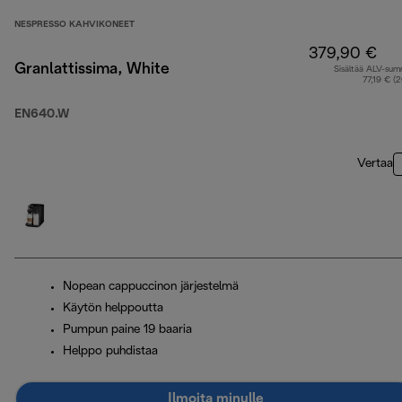
NESPRESSO KAHVIKONEET
379,90 €
Granlattissima, White
Sisältää ALV-su
77,19 € (
EN640.W
Vertaa
Nopean cappuccinon järjestelmä
Käytön helppoutta
Pumpun paine 19 baaria
Helppo puhdistaa
Ilmoita minulle