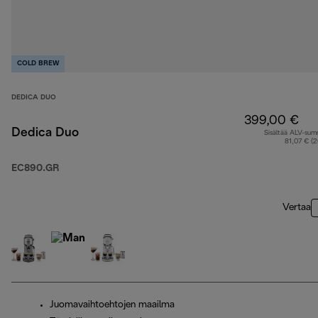
COLD BREW
DEDICA DUO
399,00 €
Dedica Duo
Sisältää ALV-su
81,07 € (
EC890.GR
Vertaa
Juomavaihtoehtojen maailma