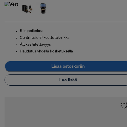
5 kuppikokoa
Centrifusion™-uuttotekniikka
Älykäs liitettävyys
Haudutus yhdellä kosketuksella
Lisää ostoskoriin
Lue lisää