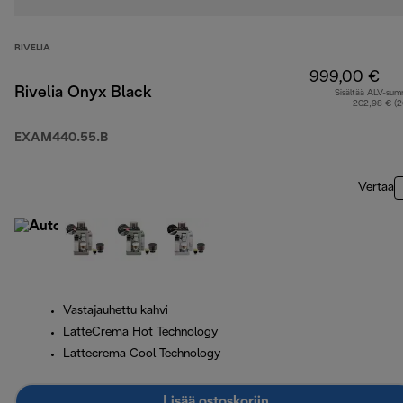
RIVELIA
999,00 €
Rivelia Onyx Black
Sisältää ALV-su
202,98 € (
EXAM440.55.B
Vertaa
Vastajauhettu kahvi
LatteCrema Hot Technology
Lattecrema Cool Technology
Lisää ostoskoriin