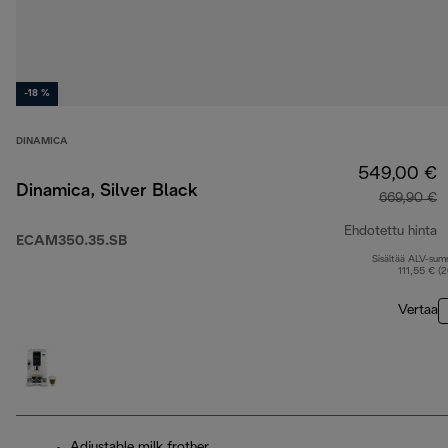
-18 %
DINAMICA
549,00 €
Dinamica, Silver Black
669,90 €
Ehdotettu hinta
ECAM350.35.SB
Sisältää ALV-su
a
111,55 € (
Vertaa
Adjustable milk frother