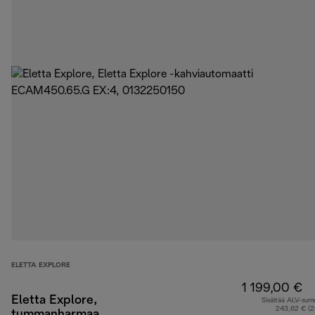
ELETTA EXPLORE
1 199,00 €
Eletta Explore,
Sisältää ALV-su
243,62 € (
tummanharmaa