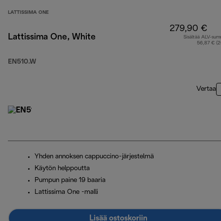
LATTISSIMA ONE
279,90 €
Lattissima One, White
Sisältää ALV-su
56,87 € (
EN510.W
Vertaa
Yhden annoksen cappuccino-järjestelmä
Käytön helppoutta
Pumpun paine 19 baaria
Lattissima One -malli
Lisää ostoskoriin