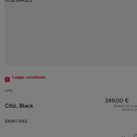
Loppu varastosta
CITIZ
249,00 €
Citiz, Black
Sisältää ALV-su
50,59 € (
EN267.BAE