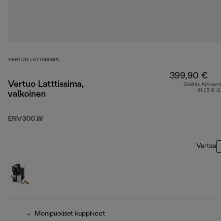
VERTUO LATTISSIMA
399,90 €
Vertuo Latttissima,
Sisältää ALV-su
81,25 € (
valkoinen
ENV300.W
Vertaa
Monipuoliset kuppikoot