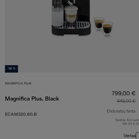
-16 %
MAGNIFICA PLUS
799,00 €
Magnifica Plus, Black
949,00 €
Ehdotettu hinta
ECAM320.60.B
Sisältää ALV-su
a
162,35 € (
Vertaa