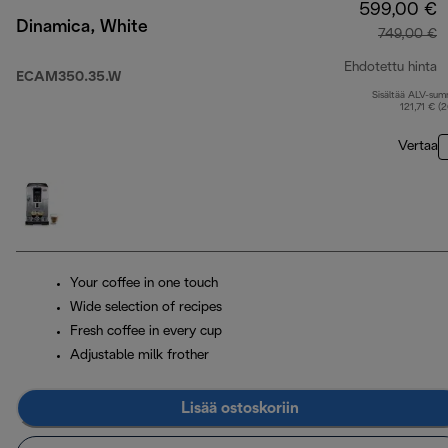
599,00 €
Dinamica, White
749,00 €
Ehdotettu hinta
ECAM350.35.W
Sisältää ALV-su
a
121,71 € (
Vertaa
Your coffee in one touch
Wide selection of recipes
Fresh coffee in every cup
Adjustable milk frother
Lisää ostoskoriin