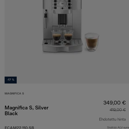
-17 %
MAGNIFICA S
349,00 €
Magnifica S, Silver
419,00 €
Black
Ehdotettu hinta
ECAM22.110.SB
Sisältää ALV-su