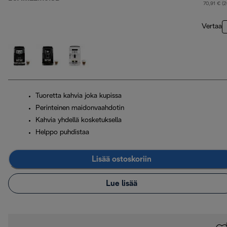
a
70,91 € (
Vertaa
Tuoretta kahvia joka kupissa
Perinteinen maidonvaahdotin
Kahvia yhdellä kosketuksella
Helppo puhdistaa
Lisää ostoskoriin
Lue lisää