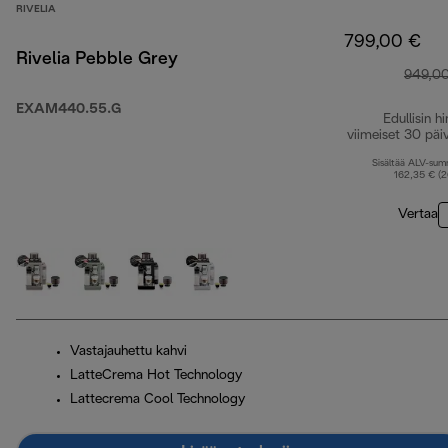
RIVELIA
799,00 €
Rivelia Pebble Grey
949,0
EXAM440.55.G
Edullisin hi
viimeiset 30 päi
Sisältää ALV-su
162,35 € (
Vertaa
Vastajauhettu kahvi
LatteCrema Hot Technology
Lattecrema Cool Technology