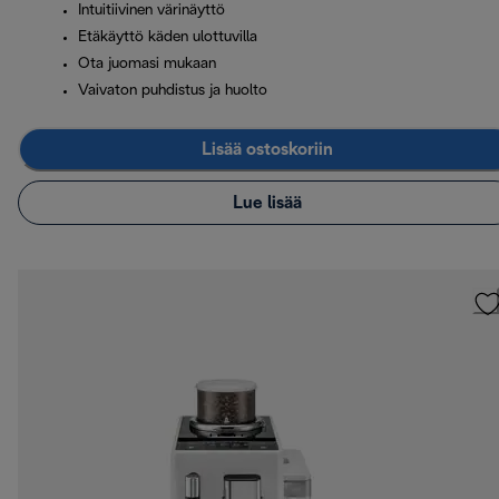
Intuitiivinen värinäyttö
Etäkäyttö käden ulottuvilla
Ota juomasi mukaan
Vaivaton puhdistus ja huolto
Lisää ostoskoriin
Lue lisää