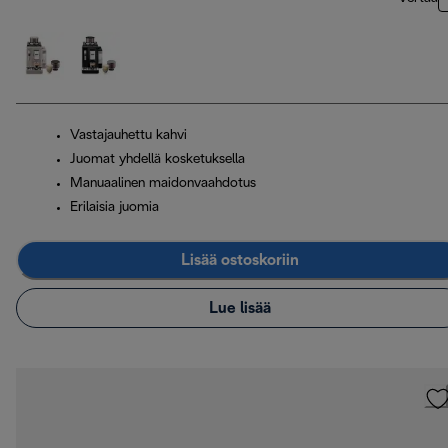
Vastajauhettu kahvi
Juomat yhdellä kosketuksella
Manuaalinen maidonvaahdotus
Erilaisia juomia
Lisää ostoskoriin
Lue lisää