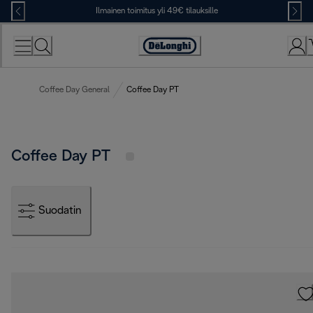
Skip
Ilmainen toimitus yli 49€ tilauksille
to
Content
Accessibility
Statement
Coffee Day General
Coffee Day PT
Coffee Day PT
Suodatin