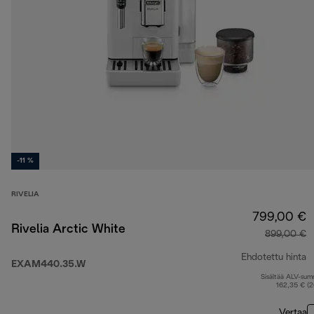
-11 %
RIVELIA
799,00 €
Rivelia Arctic White
899,00 €
Ehdotettu hinta
EXAM440.35.W
Sisältää ALV-su
a
162,35 € (
Vertaa