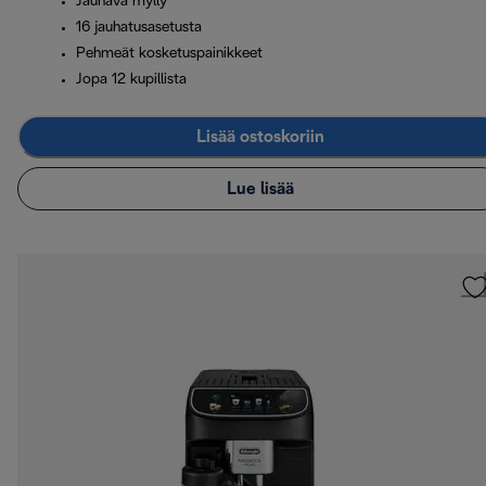
Jauhava mylly
16 jauhatusasetusta
Pehmeät kosketuspainikkeet
Jopa 12 kupillista
Lisää ostoskoriin
Lue lisää