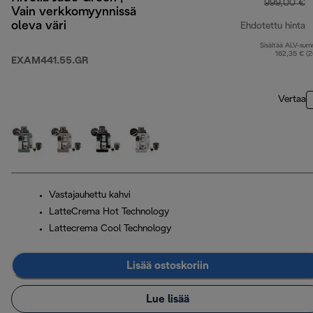
999,00 €
Vain verkkomyynnissä
oleva väri
Ehdotettu hinta
Sisältää ALV-su
a
162,35 € (
EXAM441.55.GR
Vertaa
Vastajauhettu kahvi
LatteCrema Hot Technology
Lattecrema Cool Technology
Lisää ostoskoriin
Lue lisää