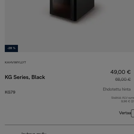
-28 %
KAHVIMYLLYT
49,00 €
KG Series, Black
68,00 €
Ehdotettu hinta
KG79
Sisältää ALV-su
a
9,96 € (
Vertaa