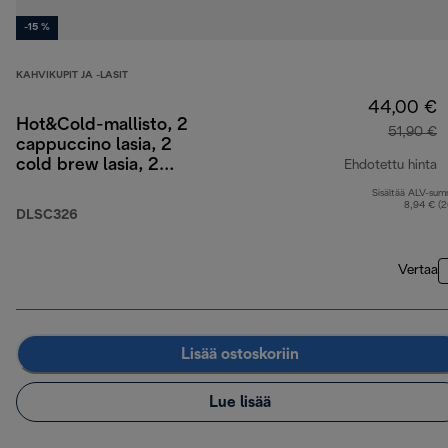
-15 %
KAHVIKUPIT JA -LASIT
44,00 €
Hot&Cold-mallisto, 2
51,90 €
cappuccino lasia, 2
cold brew lasia, 2
Ehdotettu hinta
kaksikerroksista
Sisältää ALV-su
a
termoslasia
8,94 € (
DLSC326
Vertaa
Lisää ostoskoriin
Lue lisää