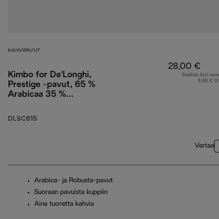
KAHVIPAVUT
28,00 €
Kimbo for De'Longhi,
Sisältää ALV-su
5,69 € (
Prestige -pavut, 65 %
Arabicaa 35 %
Robustaa, 1 kg
DLSC615
Vertaa
Arabica- ja Robusta-pavut
Suoraan pavuista kuppiin
Aina tuoretta kahvia