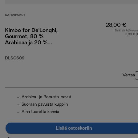
KAHVIPAVUT
28,00 €
Kimbo for De'Longhi,
Sisältää ALV-su
3,33 € (
Gourmet, 80 %
Arabicaa ja 20 %
Robustaa, 1 kg
DLSC609
Vertaa
Arabica- ja Robusta-pavut
Suoraan pavuista kuppiin
Aina tuoretta kahvia
Lisää ostoskoriin