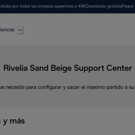
ratuito por todas las compras superiores a 49€
Devolución gratuita
Pagos 
iances
Rivelia Sand Beige Support Center
ue necesita para configurar y sacar el máximo partido a su
 y más