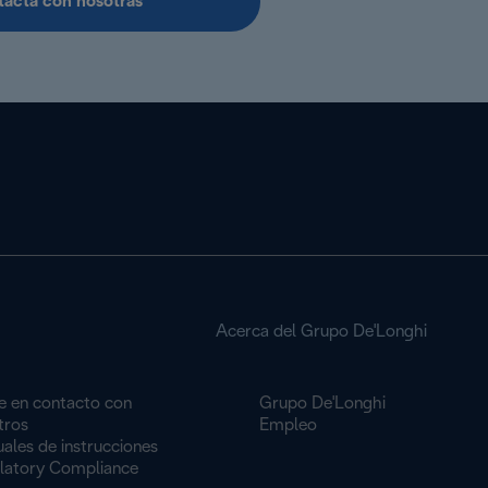
acta con nosotras
Acerca del Grupo De'Longhi
e en contacto con
Grupo De'Longhi
tros
Empleo
ales de instrucciones
latory Compliance