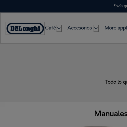
Skip
Envío g
to
Content
Café
Accesorios
More appl
Accessibility
Statement
Todo lo q
Manuales