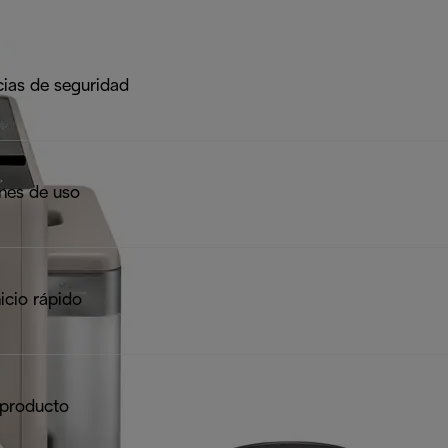
ias de seguridad
ones de uso
icio rápido
 producto