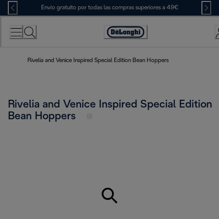
Skip
Envío gratuito por todas las compras superiores a 49€
to
Content
Accessibility
Statement
Rivelia and Venice Inspired Special Edition Bean Hoppers
Rivelia and Venice Inspired Special Edition
Bean Hoppers